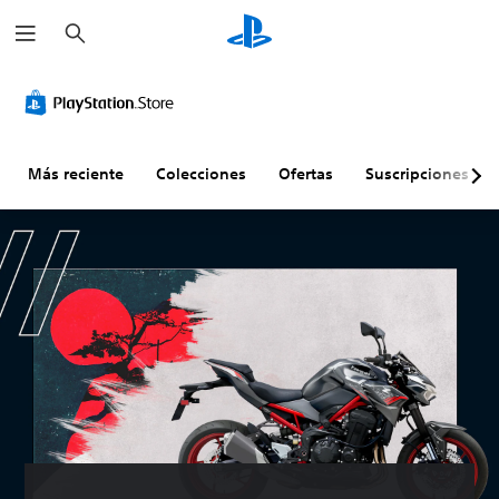
B
u
s
c
a
r
Más reciente
Colecciones
Ofertas
Suscripciones