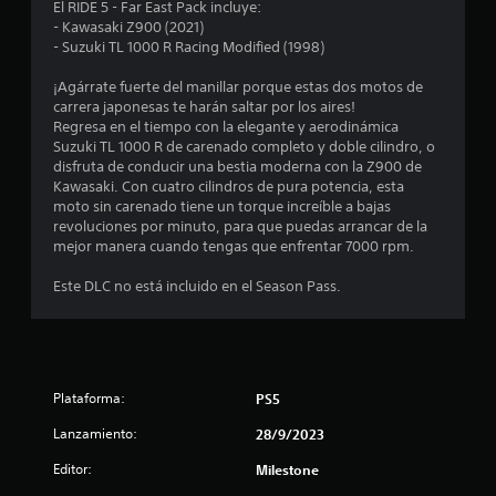
o
El RIDE 5 - Far East Pack incluye:
- Kawasaki Z900 (2021)
m
- Suzuki TL 1000 R Racing Modified (1998)
e
¡Agárrate fuerte del manillar porque estas dos motos de
carrera japonesas te harán saltar por los aires!
d
Regresa en el tiempo con la elegante y aerodinámica
Suzuki TL 1000 R de carenado completo y doble cilindro, o
i
disfruta de conducir una bestia moderna con la Z900 de
Kawasaki. Con cuatro cilindros de pura potencia, esta
o
moto sin carenado tiene un torque increíble a bajas
revoluciones por minuto, para que puedas arrancar de la
:
mejor manera cuando tengas que enfrentar 7000 rpm.
3
Este DLC no está incluido en el Season Pass.
e
s
Plataforma:
PS5
t
Lanzamiento:
28/9/2023
r
Editor:
Milestone