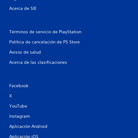
t
Acerca de SIE
o
t
Términos de servicio de PlayStation
a
Política de cancelación de PS Store
Avisos de salud
l
Acerca de las clasificaciones
d
e
Facebook
3
X
c
YouTube
a
Instagram
l
Aplicación Android
i
Aplicación iOS