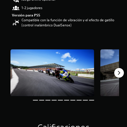
:
1-2 jugadores
3
e
Versión para PS5
s
Compatible con la función de vibración y el efecto de gatillo
t
(control inalámbrico DualSense)
r
e
l
l
a
s
d
e
c
i
n
c
o
e
s
t
r
e
l
l