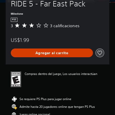
RIDE 5 - Far East Pack
Milestone
PS5
3
3 calificaciones
C
a
l
US$1.99
i
f
i
Agregar al carrito
c
a
c
i
ó
Compras dentro del juego, Los usuarios interactúan
n
p
r
o
m
Se requiere PS Plus para jugar online
e
d
Admite hasta 20 jugadores online que tengan PS Plus
i
o
Juego online opcional