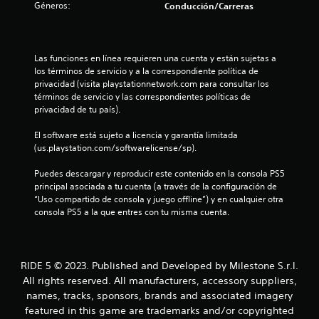
e
Géneros:
Conducción/Carreras
l
l
Las funciones en línea requieren una cuenta y están sujetas a 
los términos de servicio y a la correspondiente política de 
a
privacidad (visita playstationnetwork.com para consultar los 
términos de servicio y las correspondientes políticas de 
s
privacidad de tu país).
d
El software está sujeto a licencia y garantía limitada 
(us.playstation.com/softwarelicense/sp).
e
Puedes descargar y reproducir este contenido en la consola PS5 
c
principal asociada a tu cuenta (a través de la configuración de 
“Uso compartido de consola y juego offline”) y en cualquier otra 
i
consola PS5 a la que entres con tu misma cuenta.
n
c
RIDE 5 © 2023. Published and Developed by Milestone S.r.l.
All rights reserved. All manufacturers, accessory suppliers,
o
names, tracks, sponsors, brands and associated imagery
featured in this game are trademarks and/or copyrighted
e