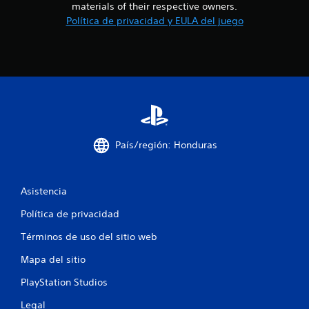
materials of their respective owners.
s
Política de privacidad y EULA del juego
t
r
e
l
País/región: Honduras
l
a
Asistencia
s
Política de privacidad
e
Términos de uso del sitio web
n
Mapa del sitio
u
PlayStation Studios
n
Legal