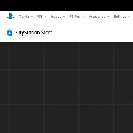
Tienda
PS5
Juegos
PS Plus
Accesorios
Noticias