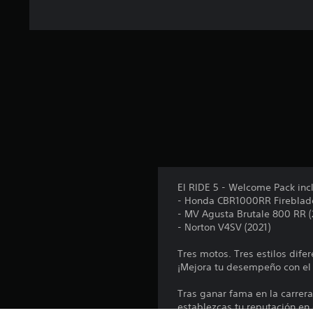
l
d
e
4
c
a
l
i
f
i
c
a
c
i
El RIDE 5 - Welcome Pack inc
o
- Honda CBR1000RR Fireblade
n
- MV Agusta Brutale 800 RR (
e
- Norton V4SV (2021)
s
Tres motos. Tres estilos dife
¡Mejora tu desempeño con el
Tras ganar fama en la carrer
establezcas tu reputación en 