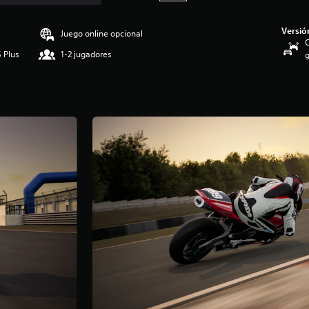
Versió
Juego online opcional
C
 Plus
1-2 jugadores
g