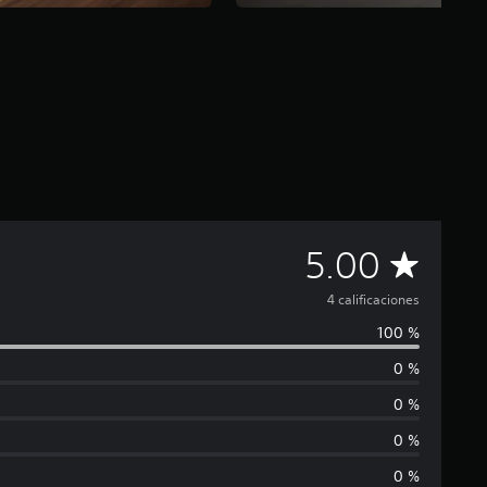
C
5.00
a
4 calificaciones
100 %
l
0 %
i
0 %
f
0 %
0 %