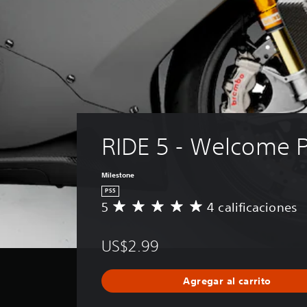
RIDE 5 - Welcome 
Milestone
PS5
5
4 calificaciones
C
a
l
US$2.99
i
f
i
Agregar al carrito
c
a