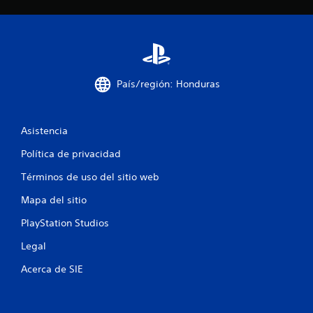
i
f
i
País/región: Honduras
c
a
Asistencia
c
Política de privacidad
i
Términos de uso del sitio web
Mapa del sitio
o
PlayStation Studios
n
Legal
e
Acerca de SIE
s