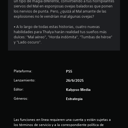
o
un tipo de magia diferente, convirtiendo a tus horripilantes
siervos del Mal en esponjosas ovejas baladoras que ponen
e
los nervios de punta. Pero, ¿quizá al Mal amante de las
explosiones no le vendrían mal algunas ovejas?
s
• A lo largo de todas estas historias, cuatro nuevas
t
habilidades para Thalya harán realidad tus sueños más
dulces: "Mal aéreo", "Horda indómita", "Tumbas de héroe"
r
y "Lado oscuro".
e
l
Plataforma:
PS5
l
Lanzamiento:
26/6/2025
a
Editor:
Kalypso Media
s
Géneros:
Estrategia
e
n
Las funciones en línea requieren una cuenta y están sujetas a 
los términos de servicio y a la correspondiente política de 