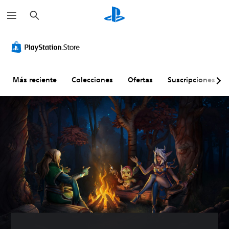
B
u
s
c
a
r
Más reciente
Colecciones
Ofertas
Suscripciones