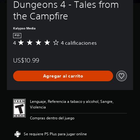
Dungeons 4 - Tales from 
the Campfire
Kalypso Media
PS5
4
4 calificaciones
C
a
l
US$10.99
i
f
i
Agregar al carrito
c
a
c
i
ó
Lenguaje, Referencia a tabaco y alcohol, Sangre,
n
Violencia
p
r
Compras dentro del juego
o
m
e
Se requiere PS Plus para jugar online
d