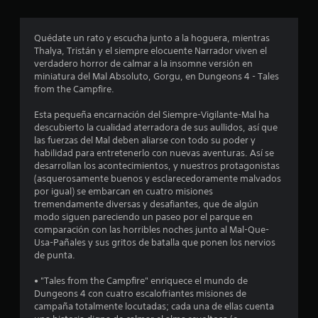
r
o
Quédate un rato y escucha junto a la hoguera, mientras
Thalya, Tristán y el siempre elocuente Narrador viven el
m
verdadero horror de calmar a la insomne versión en
miniatura del Mal Absoluto, Gorgu, en Dungeons 4 - Tales
e
from the Campfire.
d
Esta pequeña encarnación del Siempre-Vigilante-Mal ha
descubierto la cualidad aterradora de sus aullidos, así que
i
las fuerzas del Mal deben aliarse con todo su poder y
habilidad para entretenerlo con nuevas aventuras. Así se
o
desarrollan los acontecimientos, y nuestros protagonistas
(asquerosamente buenos y esclarecedoramente malvados
:
por igual) se embarcan en cuatro misiones
tremendamente diversas y desafiantes, que de algún
4
modo siguen pareciendo un paseo por el parque en
comparación con las horribles noches junto al Mal-Que-
e
Usa-Pañales y sus gritos de batalla que ponen los nervios
de punta.
s
• "Tales from the Campfire" enriquece el mundo de
Dungeons 4 con cuatro escalofriantes misiones de
t
campaña totalmente locutadas; cada una de ellas cuenta