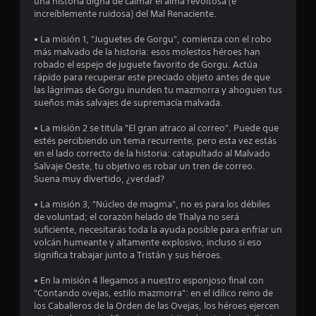
una historia digna de calmar el alma revoltosa (e
r
increíblemente ruidosa) del Mal Renaciente.
e
• La misión 1, "Juguetes de Gorgu", comienza con el robo
más malvado de la historia: esos molestos héroes han
l
robado el espejo de juguete favorito de Gorgu. Actúa
rápido para recuperar este preciado objeto antes de que
l
las lágrimas de Gorgu inunden tu mazmorra y ahoguen tus
sueños más salvajes de supremacía malvada.
a
• La misión 2 se titula "El gran atraco al correo". Puede que
s
estés percibiendo un tema recurrente, pero esta vez estás
en el lado correcto de la historia: catapultado al Malvado
d
Salvaje Oeste, tu objetivo es robar un tren de correo.
Suena muy divertido, ¿verdad?
e
• La misión 3, "Núcleo de magma", no es para los débiles
c
de voluntad; el corazón helado de Thalya no será
suficiente, necesitarás toda la ayuda posible para enfriar un
i
volcán humeante y altamente explosivo, incluso si eso
significa trabajar junto a Tristán y sus héroes.
n
• En la misión 4 llegamos a nuestro esponjoso final con
c
"Contando ovejas, estilo mazmorra": en el idílico reino de
los Caballeros de la Orden de las Ovejas, los héroes ejercen