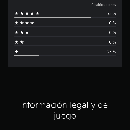
a
4 calificaciones
i
o
75 %
l
n
e
0 %
i
s
0 %
f
0 %
i
25 %
c
a
c
i
ó
Información legal y del
n
juego
p