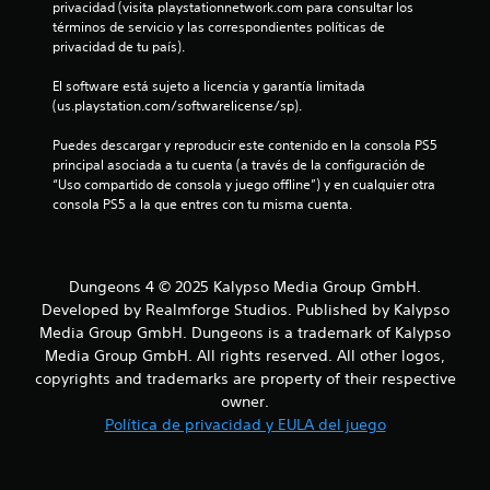
u
privacidad (visita playstationnetwork.com para consultar los 
términos de servicio y las correspondientes políticas de 
n
privacidad de tu país).
t
El software está sujeto a licencia y garantía limitada 
(us.playstation.com/softwarelicense/sp).
o
Puedes descargar y reproducir este contenido en la consola PS5 
t
principal asociada a tu cuenta (a través de la configuración de 
“Uso compartido de consola y juego offline”) y en cualquier otra 
a
consola PS5 a la que entres con tu misma cuenta.
l
d
Dungeons 4 © 2025 Kalypso Media Group GmbH.
Developed by Realmforge Studios. Published by Kalypso
e
Media Group GmbH. Dungeons is a trademark of Kalypso
Media Group GmbH. All rights reserved. All other logos,
4
copyrights and trademarks are property of their respective
c
owner.
Política de privacidad y EULA del juego
a
l