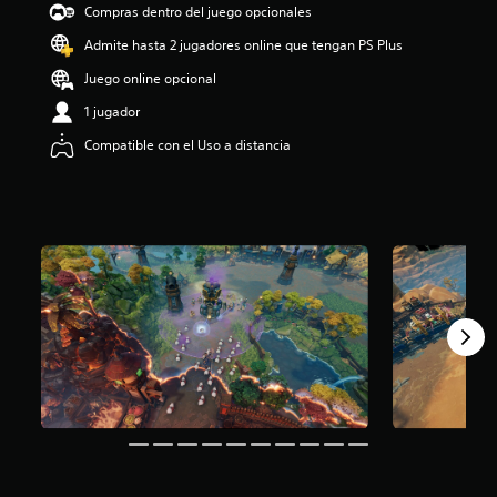
Compras dentro del juego opcionales
i
o
Admite hasta 2 jugadores online que tengan PS Plus
:
4
Juego online opcional
e
1 jugador
s
t
Compatible con el Uso a distancia
r
e
l
l
a
s
d
e
c
i
n
c
o
e
s
t
r
e