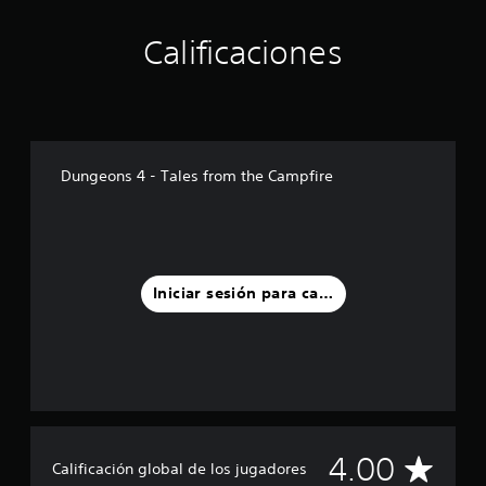
l
l
Calificaciones
a
s
e
n
u
n
t
Dungeons 4 - Tales from the Campfire
o
t
a
l
d
e
Iniciar sesión para calificar
4
c
a
l
i
f
i
c
C
4.00
a
Calificación global de los jugadores
c