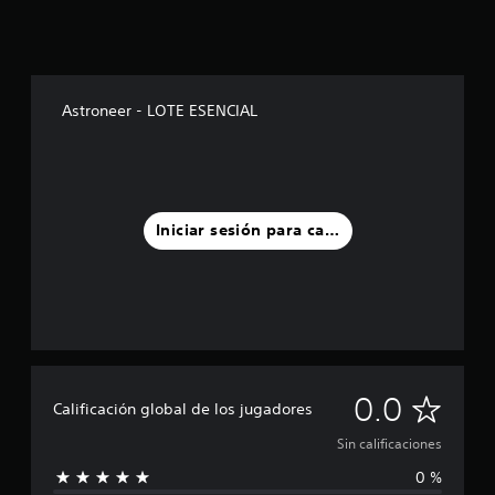
Astroneer - LOTE ESENCIAL
Iniciar sesión para calificar
S
0.0
Calificación global de los jugadores
i
Sin calificaciones
0 %
n