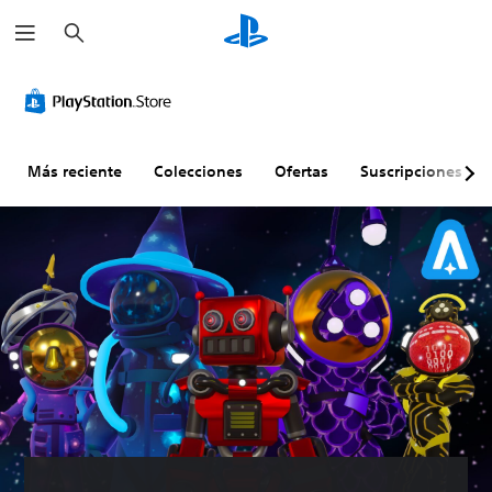
B
u
s
c
a
r
Más reciente
Colecciones
Ofertas
Suscripciones