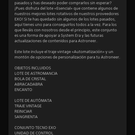
pasados y has deseado poder comprarlos sin esperar?
e
¡Pues disfruta del lote «Esencial» que contiene algunos de
nuestros mejores lotes rotativos de nuestros proveedores
s
EXO! Si te has quedado sin algunos de los lotes pasados,
aquí tienes uno para conseguirlos todos a la vez. Para los
que lleváis con nosotros desde el principio, este conjunto
es una forma de apoyar a System Era y las futuras
actualizaciones de contenidos para Astroneer.
Este lote incluye el traje vintage «Automatización» y un
montón de opciones de personalización para tu Astroneer.
OBJETOS INCLUIDOS
LOTE DE ASTROMANCIA
BOLA DE CRISTAL
ABRACADABRA
ENCANTO
LOTE DE AUTÓMATA
TRAJE VINTAGE
REINICIAR
SANGRIENTA
CONJUNTO TECNO EXO
UNIDAD DE CONTROL