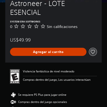
Astroneer - LOTE 
ESENCIAL
SYSTEM ERA SOFTWORKS
0
Sin calificaciones
S
i
n
US$49.99
c
a
l
Agregar al carrito
i
f
i
c
a
Violencia fantástica de nivel moderado
c
i
Compras dentro del juego, Los usuarios interactúan
o
n
e
Se requiere PS Plus para jugar online
s
Compras dentro del juego opcionales