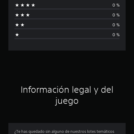
0 %
c
0 %
a
0 %
l
0 %
i
f
i
c
a
Información legal y del
c
juego
i
o
n
¿Te has quedado sin alguno de nuestros lotes temáticos