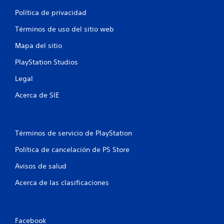
e
Política de privacidad
Términos de uso del sitio web
s
Mapa del sitio
t
PlayStation Studios
r
Legal
e
Acerca de SIE
l
l
Términos de servicio de PlayStation
a
Política de cancelación de PS Store
s
Avisos de salud
e
Acerca de las clasificaciones
n
u
Facebook