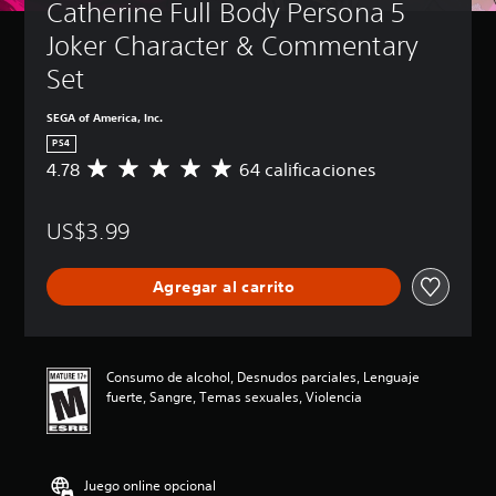
Catherine Full Body Persona 5 
Joker Character & Commentary 
Set
SEGA of America, Inc.
PS4
4.78
64 calificaciones
C
a
l
US$3.99
i
f
i
Agregar al carrito
c
a
c
i
ó
Consumo de alcohol, Desnudos parciales, Lenguaje
n
fuerte, Sangre, Temas sexuales, Violencia
p
r
o
m
Juego online opcional
e