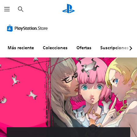
B
u
s
c
a
r
Más reciente
Colecciones
Ofertas
Suscripciones