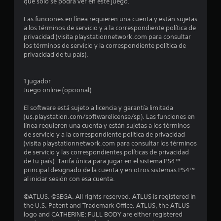
e
que solo se podrá ver en este juego.
d
Las funciones en línea requieren una cuenta y están sujetas
a los términos de servicio y a la correspondiente política de
i
privacidad (visita playstationnetwork.com para consultar
los términos de servicio y la correspondiente política de
o
privacidad de tu país).
:
1 jugador
4
Juego online (opcional)
.
El software está sujeto a licencia y garantía limitada
(us.playstation.com/softwarelicense/sp). Las funciones en
7
línea requieren una cuenta y están sujetas a los términos
de servicio y a la correspondiente política de privacidad
(visita playstationnetwork.com para consultar los términos
8
de servicio y las correspondientes políticas de privacidad
de tu país). Tarifa única para jugar en el sistema PS4™
e
principal designado de la cuenta y en otros sistemas PS4™
al iniciar sesión con esa cuenta.
s
©ATLUS. ©SEGA. All rights reserved. ATLUS is registered in
t
the U.S. Patent and Trademark Office. ATLUS, the ATLUS
logo and CATHERINE: FULL BODY are either registered
r