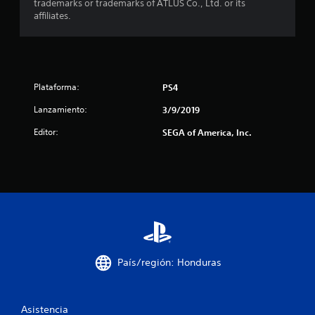
trademarks or trademarks of ATLUS Co., Ltd. or its
affiliates.
e
l
l
Plataforma:
PS4
a
Lanzamiento:
3/9/2019
s
Editor:
SEGA of America, Inc.
d
e
c
i
n
País/región: Honduras
c
o
Asistencia