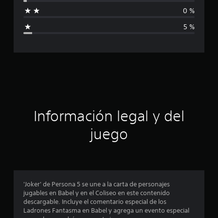
f
f
0 %
i
i
c
5 %
a
c
c
i
a
o
n
c
e
s
i
ó
Información legal y del
n
juego
p
r
o
'Joker' de Persona 5 se une a la carta de personajes
jugables en Babel y en el Coliseo en este contenido
m
descargable. Incluye el comentario especial de los
Ladrones Fantasma en Babel y agrega un evento especial