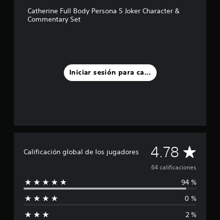
s
Catherine Full Body Persona 5 Joker Character &
t
Commentary Set
r
e
l
l
a
s
Iniciar sesión para calificar
e
n
u
n
t
o
t
a
C
4.78
l
Calificación global de los jugadores
d
a
e
64 calificaciones
6
94 %
l
4
c
0 %
i
a
l
2 %
i