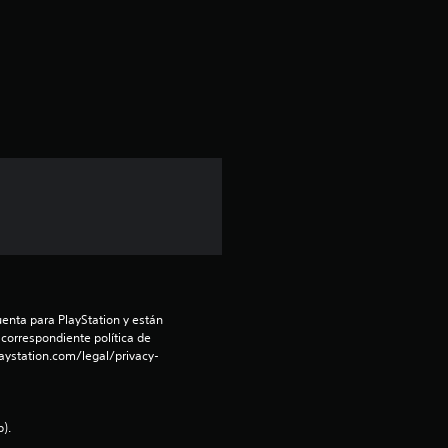
a
c
i
ó
n
p
r
o
enta para PlayStation y están 
m
 correspondiente política de 
aystation.com/legal/privacy-
e
d
).