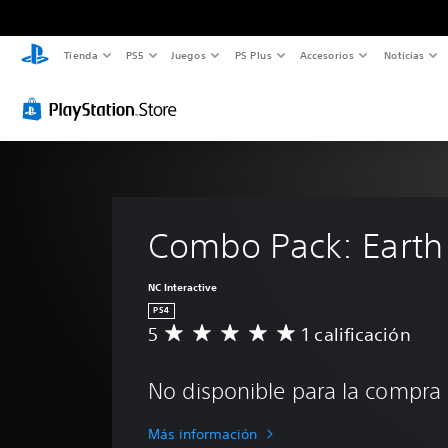
Tienda
PS5
Juegos
PS Plus
Accesorios
Noticias
Combo Pack: Earth
NC Interactive
PS4
5
1 calificación
C
a
l
No disponible para la compra
i
f
i
Más información