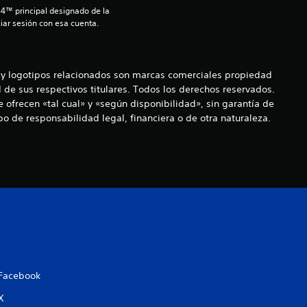
i
S4™ principal designado de la 
iar sesión con esa cuenta.
o
:
 y logotipos relacionados son marcas comerciales propiedad
de sus respectivos titulares. Todos los derechos reservados.
1
ofrecen «tal cual» y «según disponibilidad», sin garantía de
po de responsabilidad legal, financiera o de otra naturaleza.
e
s
t
r
e
l
Facebook
l
X