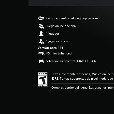
c
a
c
i
Compras dentro del juego opcionales
ó
n
Juego online opcional
p
1 jugador
r
o
1 jugador online
m
Versión para PS4
e
PS4 Pro Enhanced
d
i
Vibración del control DUALSHOCK 4
o
:
5
Letras levemente obscenas, Música online no
e
ESRB, Temas sugerentes de nivel moderado
s
t
Compras dentro del juego, Los usuarios inte
r
e
l
l
a