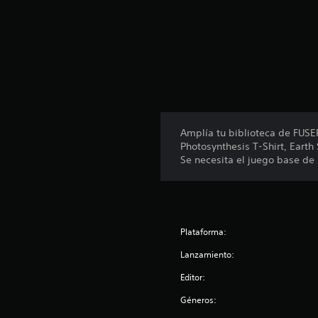
a
l
d
e
1
c
a
l
i
Amplía tu biblioteca de FUS
f
Photosynthesis T-Shirt, Eart
i
Se necesita el juego base d
c
a
c
i
o
n
Plataforma:
e
Lanzamiento:
s
Editor:
Géneros: