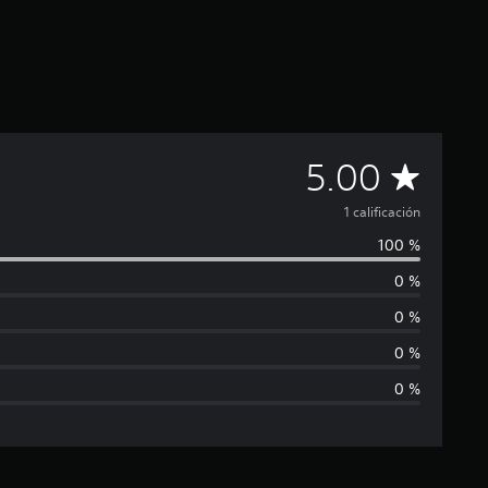
C
5.00
a
1 calificación
100 %
l
0 %
i
0 %
f
0 %
0 %
i
c