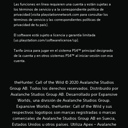
Las funciones en línea requieren una cuenta y están sujetas a 
y
t
los términos de servicio y a la correspondiente política de 
s
privacidad (visita playstationnetwork.com para consultar los 
t
a
términos de servicio y las correspondientes políticas de 
i
privacidad de tu país).
c
l
k
El software está sujeto a licencia y garantía limitada 
s
d
(us.playstation.com/softwarelicense/sp).
.
e
Tarifa única para jugar en el sistema PS4™ principal designado 
I
de la cuenta y en otros sistemas PS4™ al iniciar sesión con esa 
4
n
cuenta.
v
1
e
r
c
theHunter: Call of the Wild © 2020 Avalanche Studios
s
Group AB. Todos los derechos reservados. Distribuido por
i
a
Avalanche Studios Group AB. Desarrollado por Expansive
ó
n
Worlds, una división de Avalanche Studios Group.
l
d
Expansive Worlds, theHunter: Call of the Wild y sus
e
respectivos logotipos son marcas registradas o marcas
i
j
comerciales de Avalanche Studios Group AB en Suecia,
f
o
Estados Unidos u otros países. Utiliza Apex – Avalanche