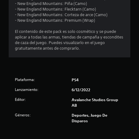
- New England Mountains: Piña (Camo)
o
r
- New England Mountains: Flecktarn (Camo)
n
- New England Mountains: Corteza de arce (Camo)
e
e
- New England Mountains: Premium (Wrap)
s
d
l
El contenido de este pack es solo cosmético y se puede
e
aplicar a todas las armas, tiendas de campaña y escondites
s
de caza del juego. Puedes visualizarlo en el juego
l
e
gratuitamente antes de comprarlo.
n
a
s
i
s
b
i
e
l
Plataforma:
PS4
i
d
n
Lanzamiento:
6/12/2022
a
Editor:
d
Avalanche Studios Group
u
d
AB
e
n
Géneros:
Deportes, Juego De
l
Disparos
o
t
s
j
o
o