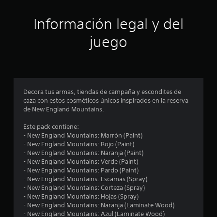
l
u
t
i
e
o
a
s
c
Información legal y del
.
e
a
s
a
juego
)
n
S
d
m
e
á
o
e
s
f
f
r
c
á
Decora tus armas, tiendas de campaña y escondites de
e
c
caza con estos cosméticos únicos inspirados en la reserva
c
i
i
de New England Mountains.
e
l
n
n
e
Este pack contiene:
a
s
- New England Mountains: Marrón (Paint)
l
d
c
- New England Mountains: Rojo (Paint)
g
e
- New England Mountains: Naranja (Paint)
u
l
o
- New England Mountains: Verde (Paint)
n
e
- New England Mountains: Pardo (Paint)
a
e
e
- New England Mountains: Escamas (Spray)
s
r
- New England Mountains: Corteza (Spray)
o
.
s
- New England Mountains: Hojas (Spray)
p
- New England Mountains: Naranja (Laminate Wood)
c
t
- New England Mountains: Azul (Laminate Wood)
i