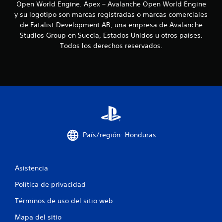
y
Open World Engine. Apex – Avalanche Open World Engine
i
s
y su logotipo son marcas registradas o marcas comerciales
t
de Fatalist Development AB, una empresa de Avalanche
c
i
Studios Group en Suecia, Estados Unidos u otros países.
c
Todos los derechos reservados.
a
k
a
c
j
u
i
s
t
o
a
n
b
l
País/región: Honduras
e
e
(
s
b
Asistencia
á
s
Política de privacidad
i
c
Términos de uso del sitio web
a
Mapa del sitio
)