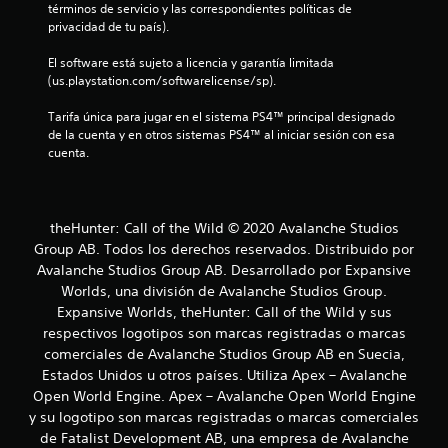
a
términos de servicio y las correspondientes políticas de 
y
privacidad de tu país).
s
l
t
El software está sujeto a licencia y garantía limitada 
i
d
(us.playstation.com/softwarelicense/sp).
c
k
e
Tarifa única para jugar en el sistema PS4™ principal designado 
s
de la cuenta y en otros sistemas PS4™ al iniciar sesión con esa 
.
1
cuenta.
2
I
n
c
theHunter: Call of the Wild © 2020 Avalanche Studios
v
Group AB. Todos los derechos reservados. Distribuido por
e
a
Avalanche Studios Group AB. Desarrollado por Expansive
r
s
Worlds, una división de Avalanche Studios Group.
l
i
Expansive Worlds, theHunter: Call of the Wild y sus
ó
respectivos logotipos son marcas registradas o marcas
i
n
comerciales de Avalanche Studios Group AB en Suecia,
f
d
Estados Unidos u otros países. Utiliza Apex – Avalanche
e
Open World Engine. Apex – Avalanche Open World Engine
i
j
y su logotipo son marcas registradas o marcas comerciales
o
de Fatalist Development AB, una empresa de Avalanche