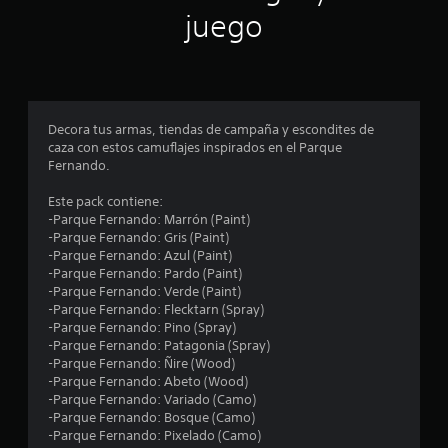
u
s
t
juego
i
e
o
s
c
d
.
e
a
a
)
e
n
S
m
c
e
á
Decora tus armas, tiendas de campaña y escondites de
o
s
caza con estos camuflajes inspirados en el Parque
i
f
f
Fernando.
r
á
n
e
c
Este pack contiene:
c
i
-Parque Fernando: Marrón (Paint)
e
c
l
-Parque Fernando: Gris (Paint)
n
e
-Parque Fernando: Azul (Paint)
a
o
s
-Parque Fernando: Pardo (Paint)
l
d
-Parque Fernando: Verde (Paint)
g
e
e
-Parque Fernando: Flecktarn (Spray)
u
l
-Parque Fernando: Pino (Spray)
n
s
e
-Parque Fernando: Patagonia (Spray)
a
e
-Parque Fernando: Ñire (Wood)
s
t
r
-Parque Fernando: Abeto (Wood)
o
.
-Parque Fernando: Variado (Camo)
p
r
-Parque Fernando: Bosque (Camo)
c
-Parque Fernando: Pixelado (Camo)
i