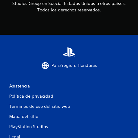
c
y
Studios Group en Suecia, Estados Unidos u otros países.
s
Todos los derechos reservados.
a
t
i
c
c
k
i
a
j
o
u
n
s
t
País/región: Honduras
e
a
b
s
l
Asistencia
e
(
Política de privacidad
b
á
Términos de uso del sitio web
s
Mapa del sitio
i
c
PlayStation Studios
a
)
Legal