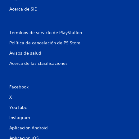
S
Acerca de SIE
e
o
f
r
Términos de servicio de PlayStation
e
c
Política de cancelación de PS Store
e
n
Avisos de salud
a
l
Acerca de las clasificaciones
g
u
n
a
Facebook
s
o
X
p
c
YouTube
i
Instagram
o
n
Aplicación Android
e
s
Aplicación iOS