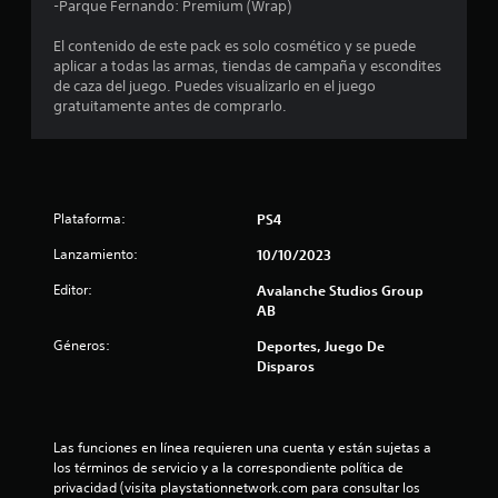
e
-Parque Fernando: Premium (Wrap)
o
n
l
El contenido de este pack es solo cosmético y se puede
e
aplicar a todas las armas, tiendas de campaña y escondites
s
de caza del juego. Puedes visualizarlo en el juego
l
d
gratuitamente antes de comprarlo.
e
a
s
e
s
n
s
e
i
Plataforma:
PS4
b
n
Lanzamiento:
10/10/2023
i
l
Editor:
Avalanche Studios Group
u
i
AB
d
n
a
Géneros:
Deportes, Juego De
d
Disparos
t
d
e
o
l
o
Las funciones en línea requieren una cuenta y están sujetas a 
t
s
los términos de servicio y a la correspondiente política de 
j
privacidad (visita playstationnetwork.com para consultar los 
o