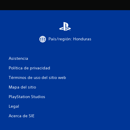
S
e
o
f
r
e
c
País/región: Honduras
e
n
a
l
Asistencia
g
Política de privacidad
u
n
Términos de uso del sitio web
a
s
Mapa del sitio
o
p
PlayStation Studios
c
i
Legal
o
n
Acerca de SIE
e
s