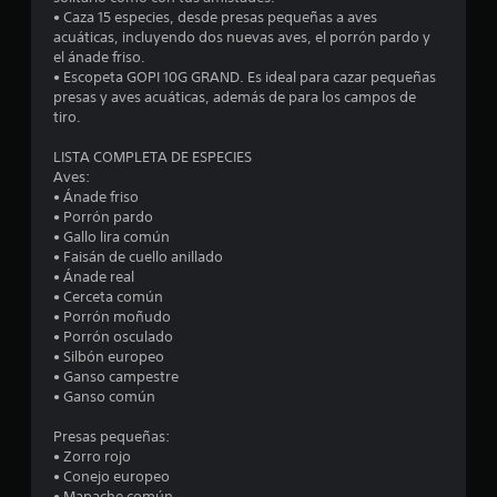
o
• Caza 15 especies, desde presas pequeñas a aves
e
n
acuáticas, incluyendo dos nuevas aves, el porrón pardo y
e
el ánade friso.
l
s
• Escopeta GOPI 10G GRAND. Es ideal para cazar pequeñas
d
presas y aves acuáticas, además de para los campos de
l
e
tiro.
s
a
e
LISTA COMPLETA DE ESPECIES
n
Aves:
s
s
• Ánade friso
i
• Porrón pardo
e
b
• Gallo lira común
i
• Faisán de cuello anillado
n
l
• Ánade real
i
• Cerceta común
u
d
• Porrón moñudo
a
• Porrón osculado
n
d
• Silbón europeo
d
• Ganso campestre
t
e
• Ganso común
l
o
o
Presas pequeñas:
s
• Zorro rojo
t
j
• Conejo europeo
o
• Mapache común