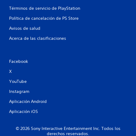
p
a
Términos de servicio de PlayStation
r
a
Política de cancelación de PS Store
i
Avisos de salud
n
v
Acerca de las clasificaciones
e
r
t
i
r
Facebook
l
X
o
s
YouTube
j
o
Instagram
y
s
Aplicación Android
t
i
Aplicación iOS
c
k
s
© 2026 Sony Interactive Entertainment Inc. Todos los
.
derechos reservados.