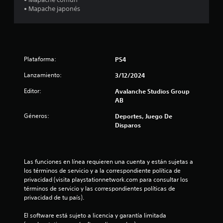
a
y
• Mapache japonés
s
l
t
i
d
c
k
Plataforma:
PS4
e
s
.
Lanzamiento:
3/12/2024
1
Editor:
Avalanche Studios Group
I
9
AB
n
v
Géneros:
Deportes, Juego De
0
e
Disparos
r
c
s
a
i
Las funciones en línea requieren una cuenta y están sujetas a 
ó
los términos de servicio y a la correspondiente política de 
l
n
privacidad (visita playstationnetwork.com para consultar los 
d
términos de servicio y las correspondientes políticas de 
i
e
privacidad de tu país).
j
f
o
El software está sujeto a licencia y garantía limitada 