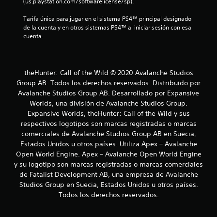
y
(us.playstation.com/softwarelicense/sp).
i
s
Tarifa única para jugar en el sistema PS4™ principal designado 
t
c
de la cuenta y en otros sistemas PS4™ al iniciar sesión con esa 
i
cuenta.
c
a
k
c
a
j
theHunter: Call of the Wild © 2020 Avalanche Studios
i
u
Group AB. Todos los derechos reservados. Distribuido por
s
Avalanche Studios Group AB. Desarrollado por Expansive
o
t
Worlds, una división de Avalanche Studios Group.
a
n
Expansive Worlds, theHunter: Call of the Wild y sus
b
respectivos logotipos son marcas registradas o marcas
l
e
comerciales de Avalanche Studios Group AB en Suecia,
e
Estados Unidos u otros países. Utiliza Apex – Avalanche
(
s
Open World Engine. Apex – Avalanche Open World Engine
b
y su logotipo son marcas registradas o marcas comerciales
á
de Fatalist Development AB, una empresa de Avalanche
s
Studios Group en Suecia, Estados Unidos u otros países.
i
Todos los derechos reservados.
c
a
)