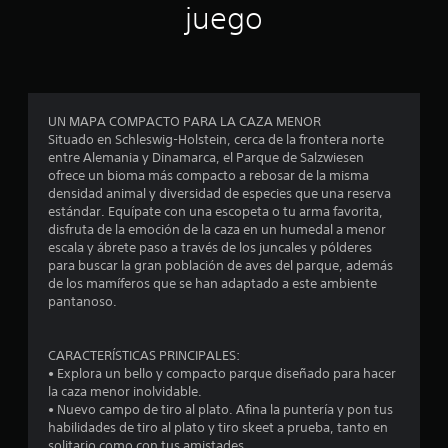
u
t
juego
i
e
s
o
s
c
.
e
d
a
a
)
n
e
S
m
e
UN MAPA COMPACTO PARA LA CAZA MENOR
á
c
o
Situado en Schleswig-Holstein, cerca de la frontera norte
s
f
entre Alemania y Dinamarca, el Parque de Salzwiesen
f
i
r
ofrece un bioma más compacto a rebosar de la misma
á
e
densidad animal y diversidad de especies que una reserva
c
n
c
estándar. Equípate con una escopeta o tu arma favorita,
i
e
disfruta de la emoción de la caza en un humedal a menor
l
c
n
escala y ábrete paso a través de los juncales y pólderes
e
a
para buscar la gran población de aves del parque, además
s
o
l
de los mamíferos que se han adaptado a este ambiente
d
g
pantanoso.
e
e
u
l
n
e
s
a
CARACTERÍSTICAS PRINCIPALES:
e
s
• Explora un bello y compacto parque diseñado para hacer
r
t
o
la caza menor inolvidable.
.
p
• Nuevo campo de tiro al plato. Afina la puntería y pon tus
c
habilidades de tiro al plato y tiro skeet a prueba, tanto en
r
i
solitario como con tus amistades.