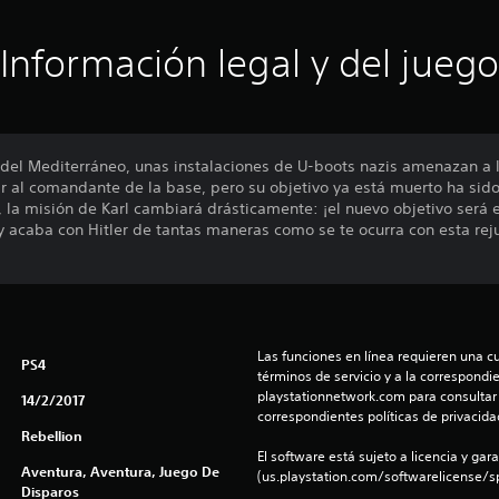
Información legal y del juego
 del Mediterráneo, unas instalaciones de U-boots nazis amenazan a l
ar al comandante de la base, pero su objetivo ya está muerto ha sido
la misión de Karl cambiará drásticamente: ¡el nuevo objetivo será 
y acaba con Hitler de tantas maneras como se te ocurra con esta rej
Las funciones en línea requieren una cu
PS4
términos de servicio y a la correspondien
playstationnetwork.com para consultar l
14/2/2017
correspondientes políticas de privacidad
Rebellion
El software está sujeto a licencia y gara
Aventura, Aventura, Juego De
(us.playstation.com/softwarelicense/sp
Disparos