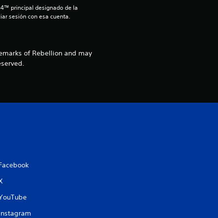
o
S4™ principal designado de la 
iar sesión con esa cuenta.
:
4
demarks of Rebellion and may
eserved.
.
3
e
s
t
Facebook
r
X
e
YouTube
l
Instagram