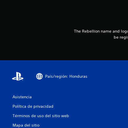
i
o
n
e
s
The Rebellion name and logo
be regi
País/región: Honduras
Asistencia
Política de privacidad
Términos de uso del sitio web
Mapa del sitio