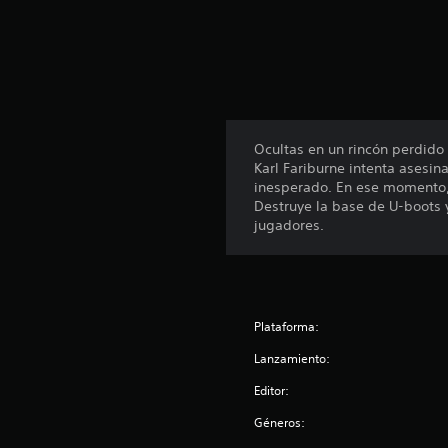
u
n
t
o
t
a
l
d
Ocultas en un rincón perdido
e
Karl Fariburne intenta asesin
3
inesperado. En ese momento, 
.
Destruye la base de U-boots 
1
jugadores.
m
i
l
c
a
l
Plataforma:
i
Lanzamiento:
f
i
Editor:
c
a
Géneros:
c