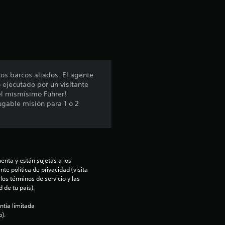
c
i
ó
n
os barcos aliados. El agente
 ejecutado por un visitante
p
el mismísimo Führer!
ugable misión para 1 o 2
r
o
m
enta y están sujetas a los 
e
te política de privacidad (visita 
os términos de servicio y las 
 de tu país).
d
ntía limitada 
i
).