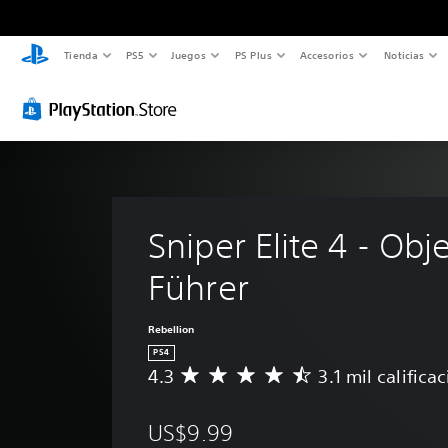
Tienda
PS5
Juegos
PS Plus
Accesorios
Noticias
Sniper Elite 4 - Obje
Führer
Rebellion
PS4
4.3
3.1 mil califica
C
a
l
US$9.99
i