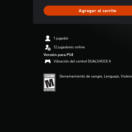
f
i
Agregar al carrito
c
a
c
i
ó
1 jugador
n
p
12 jugadores online
r
Versión para PS4
o
Vibración del control DUALSHOCK 4
m
e
d
Derramamiento de sangre, Lenguaje, Violenc
i
o
:
4
.
3
e
s
t
r