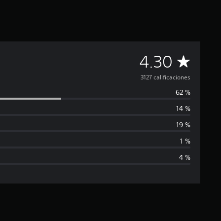
C
4.30
a
3127 calificaciones
62 %
l
14 %
i
19 %
f
1 %
4 %
i
c
a