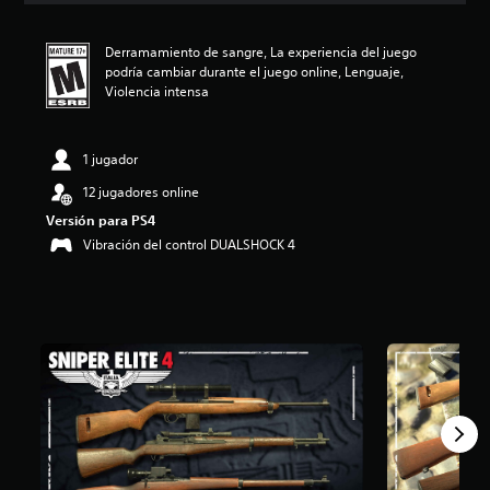
i
ó
Derramamiento de sangre, La experiencia del juego
n
podría cambiar durante el juego online, Lenguaje,
p
Violencia intensa
r
o
m
e
1 jugador
d
12 jugadores online
i
o
Versión para PS4
:
Vibración del control DUALSHOCK 4
4
.
5
5
e
s
t
r
e
l
l
a
s