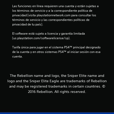
5
Las funciones en línea requieren una cuenta y están sujetas a 
los términos de servicio y a la correspondiente política de 
5
privacidad (visita playstationnetwork.com para consultar los 
términos de servicio y las correspondientes políticas de 
privacidad de tu país).
e
El software está sujeto a licencia y garantía limitada 
s
(us.playstation.com/softwarelicense/sp).
t
Tarifa única para jugar en el sistema PS4™ principal designado 
de la cuenta y en otros sistemas PS4™ al iniciar sesión con esa 
r
cuenta.
e
l
The Rebellion name and logo, the Sniper Elite name and
logo and the Sniper Elite Eagle are trademarks of Rebellion
l
and may be registered trademarks in certain countries. ©
a
2016 Rebellion. All rights reserved.
s
d