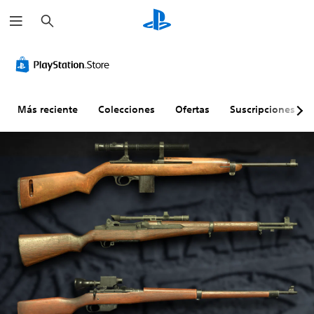
B
u
s
c
a
r
Más reciente
Colecciones
Ofertas
Suscripciones