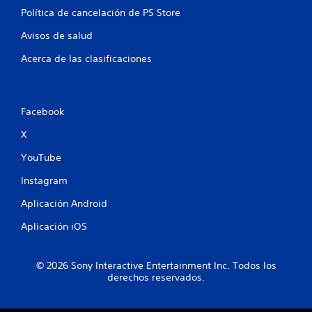
l
Política de cancelación de PS Store
Avisos de salud
a
Acerca de las clasificaciones
s
e
Facebook
n
X
u
YouTube
n
Instagram
t
Aplicación Android
o
Aplicación iOS
t
© 2026 Sony Interactive Entertainment Inc. Todos los
a
derechos reservados.
l