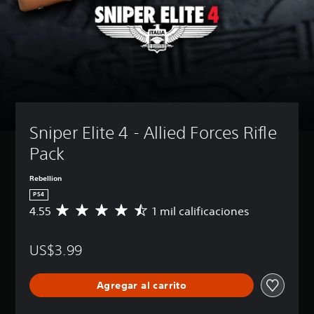
Sniper Elite 4 - Allied Forces Rifle 
Pack
Rebellion
PS4
4.55
1 mil calificaciones
C
a
l
US$3.99
i
f
i
Agregar al carrito
c
a
c