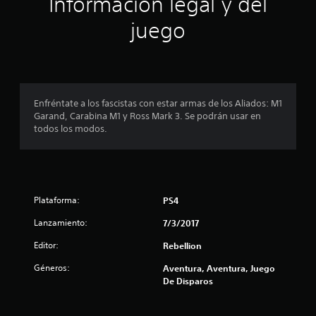
Información legal y del
n
juego
p
r
o
Enfréntate a los fascistas con estar armas de los Aliados: M1
Garand, Carabina M1 y Ross Mark 3. Se podrán usar en
m
todos los modos.
e
d
Plataforma:
PS4
i
Lanzamiento:
7/3/2017
o
Editor:
Rebellion
:
Géneros:
Aventura, Aventura, Juego
4
De Disparos
.