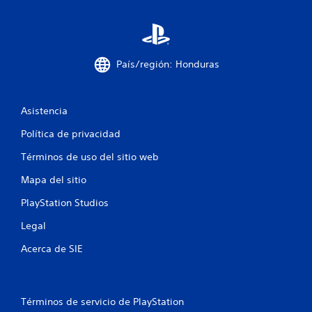
e
c
i
País/región: Honduras
n
Asistencia
c
Política de privacidad
o
Términos de uso del sitio web
e
Mapa del sitio
s
PlayStation Studios
t
Legal
r
Acerca de SIE
e
l
Términos de servicio de PlayStation