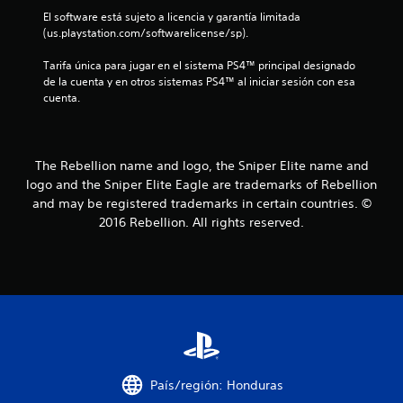
El software está sujeto a licencia y garantía limitada 
e
(us.playstation.com/softwarelicense/sp).
l
Tarifa única para jugar en el sistema PS4™ principal designado 
de la cuenta y en otros sistemas PS4™ al iniciar sesión con esa 
l
cuenta.
a
s
The Rebellion name and logo, the Sniper Elite name and
logo and the Sniper Elite Eagle are trademarks of Rebellion
d
and may be registered trademarks in certain countries. ©
e
2016 Rebellion. All rights reserved.
c
i
n
c
País/región: Honduras
o