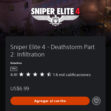
Sniper Elite 4 - Deathstorm Part 
2: Infiltration
Rebellion
PS4
4.41
1.6 mil calificaciones
C
a
l
US$6.99
i
f
i
Agregar al carrito
c
a
c