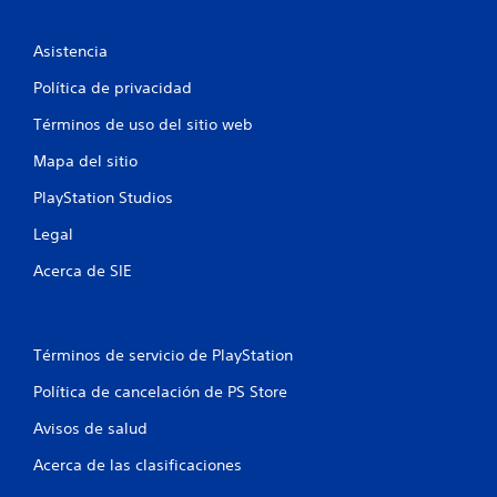
e
Asistencia
s
Política de privacidad
t
Términos de uso del sitio web
r
Mapa del sitio
e
PlayStation Studios
l
Legal
l
Acerca de SIE
a
s
Términos de servicio de PlayStation
e
Política de cancelación de PS Store
Avisos de salud
n
Acerca de las clasificaciones
u