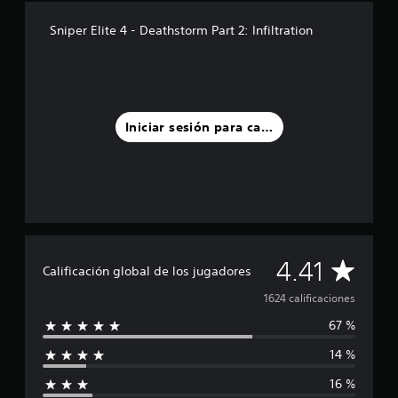
d
Sniper Elite 4 - Deathstorm Part 2: Infiltration
e
c
i
n
c
o
Iniciar sesión para calificar
e
s
t
r
e
l
l
a
s
C
4.41
Calificación global de los jugadores
e
n
a
1624 calificaciones
u
n
67 %
l
t
o
14 %
i
t
16 %
a