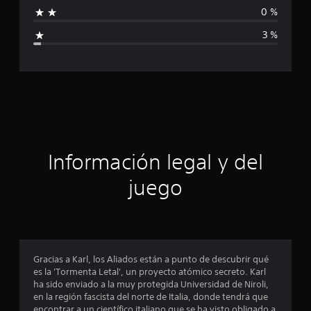
f
l
0 %
d
i
e
3 %
1
c
.
6
a
m
i
c
l
c
i
a
l
ó
i
Información legal y del
f
n
i
juego
c
a
p
c
i
r
o
n
o
Gracias a Karl, los Aliados están a punto de descubrir qué
e
es la 'Tormenta Letal', un proyecto atómico secreto. Karl
s
m
ha sido enviado a la muy protegida Universidad de Niroli,
en la región fascista del norte de Italia, donde tendrá que
e
encontrar a un científico italiano que se ha visto obligado a