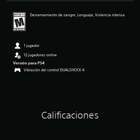
i
ó
Derramamiento de sangre, Lenguaje, Violencia intensa
n
p
r
o
m
e
1 jugador
d
12 jugadores online
i
o
Versión para PS4
:
Vibración del control DUALSHOCK 4
4
.
4
1
e
s
t
r
Calificaciones
e
l
l
a
s