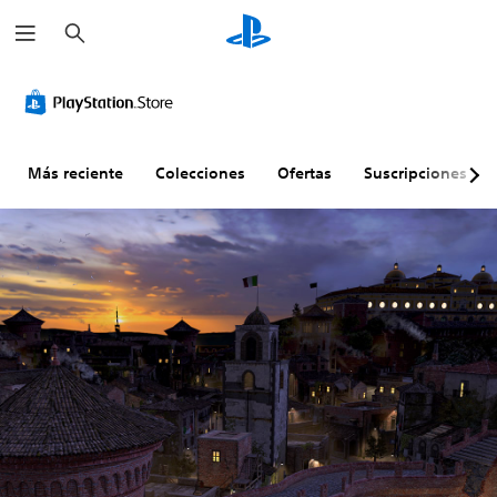
B
u
s
c
a
r
Más reciente
Colecciones
Ofertas
Suscripciones