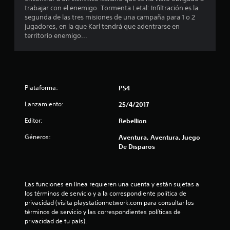
trabajar con el enemigo. Tormenta Letal: Infiltración es la
d
segunda de las tres misiones de una campaña para 1 o 2
jugadores, en la que Karl tendrá que adentrarse en
i
territorio enemigo...
o
:
Plataforma:
PS4
4
Lanzamiento:
25/4/2017
.
Editor:
Rebellion
4
Géneros:
Aventura, Aventura, Juego
De Disparos
1
e
Las funciones en línea requieren una cuenta y están sujetas a 
s
los términos de servicio y a la correspondiente política de 
privacidad (visita playstationnetwork.com para consultar los 
t
términos de servicio y las correspondientes políticas de 
privacidad de tu país).
r