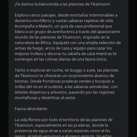
o
¡Te damos la bienvenida a las planicies de Tikamoon!
m
Explora varios paisajes, desde montañas interminables a
desiertos mortíferos y vastas sabanas repletas de vida.
e
Acompaña a Malachi, un guía de caza profesional que
lidera a un grupo de aventureros a través del apasionante
d
mundo de las planicies de Tikamoon, inspirado en la
naturaleza de África. Equípate con una amplia selección de
i
armas de fuego, arcos de caza y equipo para cazar los
mejores trofeos y decorar tu cabaña de caza mientras te
o
sumerges en las rutinas diarias de una fauna única.
:
Tanto si exploras en coche, en buggy o a pie, las planicies
de Tikamoon te ofrecerán un sorprendente abanico de
4
biomas. Desde frondosas praderas verdes y bosques a
orillas del río en el sudeste, a las sabanas semiáridas, con
.
árboles dispersos y arbustos, pasando por las regiones
montañosas y desérticas al oeste.
1
Fauna abundante
2
La vida florece por todo el territorio de las planicies de
Tikamoon, especialmente en las praderas, donde la
e
presencia de agua atrae a varias especies como el ñu
negro, el jabalí verrugoso y el ganso egipcio. En estas