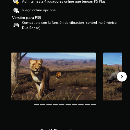
Admite hasta 4 jugadores online que tengan PS Plus
i
o
Juego online opcional
:
Versión para PS5
4
Compatible con la función de vibración (control inalámbrico
.
DualSense)
1
2
e
s
t
r
e
l
l
a
s
d
e
c
i
n
c
o
e
s