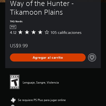
Way of the Hunter - 
Tikamoon Plains
THQ Nordic
PS5
4.12
105 calificaciones
C
a
l
US$9.99
i
f
i
Agregar al carrito
c
a
c
i
ó
n
Lenguaje, Sangre, Violencia
p
r
o
m
Se requiere PS Plus para jugar online
e
d