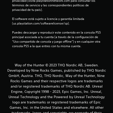
e
privacidad (visita playstationnetwork.com para consultar los 
términos de servicio y las correspondientes políticas de 
n
privacidad de tu país).
u
El software está sujeto a licencia y garantía limitada 
(us.playstation.com/softwarelicense/sp).
n
Puedes descargar y reproducir este contenido en la consola PS5 
t
principal asociada a tu cuenta (a través de la configuración de 
“Uso compartido de consola y juego offline”) y en cualquier otra 
o
consola PS5 a la que entres con tu misma cuenta.
t
a
Way of the Hunter © 2023 THQ Nordic AB, Sweden.
Developed by Nine Rocks Games, published by THQ Nordic
l
GmbH, Austria. THQ, THQ Nordic, Way of the Hunter, Nine
Rocks Games and their respective logos are trademarks
d
and/or registered trademarks of THQ Nordic AB. Unreal
e
Engine, Copyright 1998 - 2023, Epic Games, Inc. Unreal,
Unreal Technology and the Powered by Unreal Technology
1
logo are trademarks or registered trademarks of Epic
Games, Inc. in the United States and elsewhere. All other
0
trademarks, logos and copyrights are property of their