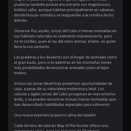
s
praderas también podrás encontrarte con majestuosos
búfalos cafre, aunque habitan principalmente en sabanas,
t
donde buscan comida y se resguardan a la sombra de los
árboles.
r
Observar ñus azules, órices del Cabo o hienas moteadas en
e
sus hábitats naturales es realmente impresionante, pero
no te confíes, pues el rey del reino animal, el león, es quien
l
lleva la voz cantante.
l
Las praderas y los desiertos son el hogar de animales como
el gran kudú, pero si te adentras en las montañas tienes
a
más posibilidades de encontrar animales como el tejón
melero.
s
Incluso las zonas desérticas presentan oportunidades de
d
caza, a pesar de su naturaleza misteriosa y letal. Los
veloces y ágiles órices del Cabo prosperan en este entorno
e
árido, y se pueden encontrar incluso hienas moteadas que
han desarrollado habilidades especiales para sobrevivir.
c
Una nueva experiencia para tu alma de cazador
i
Cada terreno de caza en Way of the Hunter ofrece una
experiencia única, pero las planicies de Tikamoon