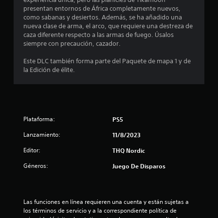
n
presentan entornos de África completamente nuevos,
c
como sabanas y desiertos. Además, se ha añadido una
nueva clase de arma, el arco, que requiere una destreza de
o
caza diferente respecto a las armas de fuego. Úsalos
siempre con precaución, cazador.
e
Este DLC también forma parte del Paquete de mapa 1 y de
la Edición de élite.
s
t
r
Plataforma:
PS5
e
Lanzamiento:
11/8/2023
l
Editor:
THQ Nordic
l
Géneros:
Juego De Disparos
a
s
Las funciones en línea requieren una cuenta y están sujetas a 
los términos de servicio y a la correspondiente política de 