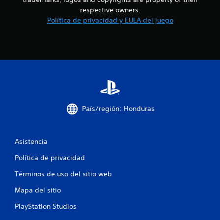
respective owners.
5
Política de privacidad y EULA del juego
c
a
l
i
f
País/región: Honduras
i
c
Asistencia
Política de privacidad
a
Términos de uso del sitio web
c
Mapa del sitio
i
PlayStation Studios
o