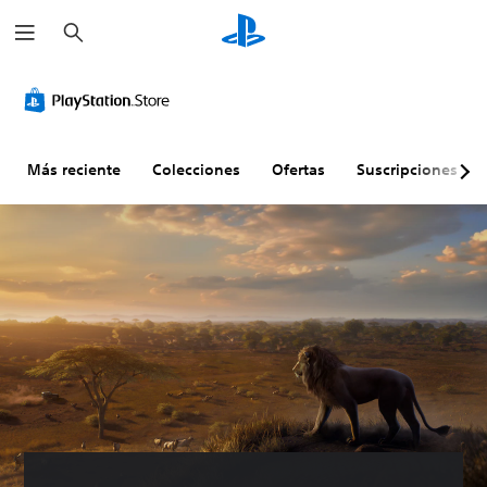
B
u
s
c
a
r
Más reciente
Colecciones
Ofertas
Suscripciones