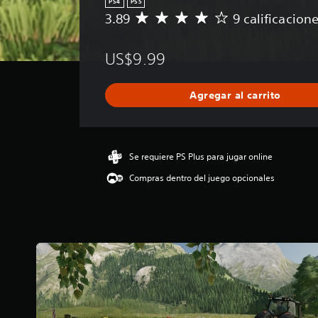
PS4
PS5
3.89
9 calificacion
C
a
l
US$9.99
i
f
i
Agregar al carrito
c
a
c
i
ó
Se requiere PS Plus para jugar online
n
Compras dentro del juego opcionales
p
r
o
m
e
d
i
o
:
3
.