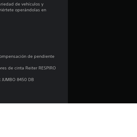
ariedad de vehículos y
p
viértete operándolas en
r
o
m
e
 compensación de pendiente
ores de cinta Reiter RESPIRO
d
ER JUMBO 8450 DB
i
o
:
3
.