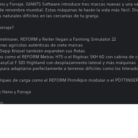
eno y Forraje, GIANTS Software introduce tres marcas nuevas y una v
de renombre mundial. Estas máquinas te harán la vida más fácil. Di
 naturales difíciles en las cercanías de tu granja.
orraje?
rielmaier, REFORM y Reiter llegan a Farming Simulator 22
as agrícolas auténticas de siete marcas
 Sepp Knüsel también expanden sus flotas
dos como el REFORM Metrac H75 o el Rigitrac SKH 60 con cabina de
EasyCut F 320 Highland con desplazamiento lateral y más máquinas
para adaptarse perfectamente a terrenos difíciles como los hilerad
molques de carga como el REFORM PrimAlpin modular o el PÖTTING
k Heno y Forraje
50
and
and
d
B