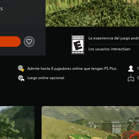
es
La experiencia del juego podr
Los usuarios interactúan
Admite hasta 6 jugadores online que tengan PS Plus
1
Juego online opcional
C