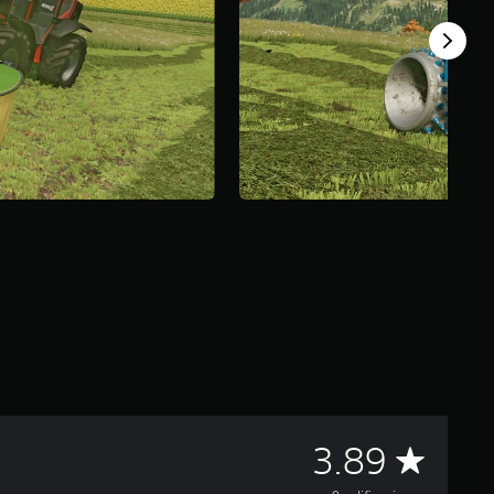
C
3.89