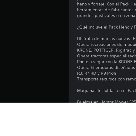
heno y forraje! Con el Pack H
c
herramientas de fabricantes 
i
grandes pastizales o en zonas
o
n
¿Qué incluye el Pack Heno y F
e
s
Disfruta de marcas nuevas: B
Opera recreaciones de máquin
KRONE, PÖTTIGER, Rigitrac y
Opera tractores especializa
Ponte a segar con la KRONE 
Opera hileradoras diseñadas 
R3, R7 RD y R9 Profi
Transporta recursos con re
Máquinas incluidas en el Pac
Brielmaier - Motor Mower S2
KRONE - EasyCut F 320 Highl
KRONE - Swadro S 350 Highl
KRONE - Vendro 820 Highlan
PÖTTINGER - JUMBO 8450 D
PÖTTINGER - TOP 1403 C