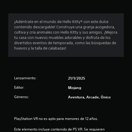
n
t
d
a
q
i
r
e
c
u
l
o
c
l
e
l
s
a
j
o
p
j
¡Adéntrate en el mundo de Hello Kitty® con este dulce
a
)
u
o
u
contenido descargable! Construye una granja acogedora,
(
S
e
d
e
g
cultiva y cría animales con Hello Kitty y sus amigos. ¡Mejora
b
e
g
r
a
tu casa con nuevos muebles adorables y disfruta de los
á
o
o
í
s
d
divertidos eventos de temporada, como las búsquedas de
s
f
e
a
o
huevos y la talla de calabazas!
i
r
n
n
t
r
e
c
c
r
e
c
u
e
o
r
s
e
a
s
)
.
n
l
u
e
E
Lanzamiento:
a
q
21/1/2025
l
l
l
u
t
l
l
Editor:
Mojang
g
i
a
e
u
e
r
l
Géneros:
Aventura, Arcade, Único
c
n
r
v
t
a
m
i
a
o
s
o
s
r
o
m
u
s
PlayStation VR no es apto para menores de 12 años.
d
p
e
a
e
c
n
l
e
Este elemento incluye contenido de PS VR. Se requieren 
p
i
t
m