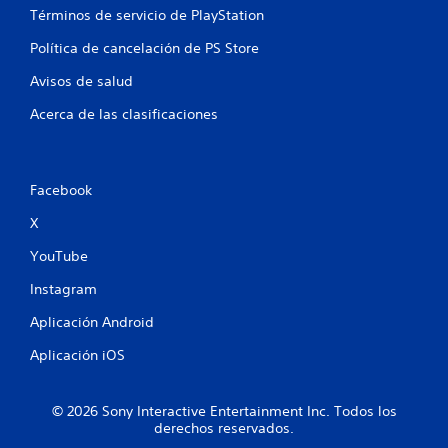
i
u
r
Términos de servicio de PlayStation
e
n
a
a
p
l
Política de cancelación de PS Store
c
s
u
p
i
Avisos de salud
a
l
ó
r
s
n
Acerca de las clasificaciones
a
,
a
q
p
c
u
e
i
e
r
o
p
Facebook
o
n
u
e
e
X
e
s
s
d
p
YouTube
a
r
o
s
á
s
Instagram
v
i
p
o
b
Aplicación Android
i
l
l
d
v
Aplicación iOS
e
a
e
q
s
r
u
d
a
e
© 2026 Sony Interactive Entertainment Inc. Todos los
e
l
n
derechos reservados.
j
b
o