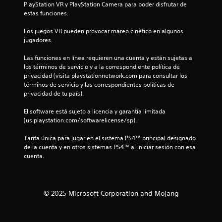
PlayStation VR y PlayStation Camera para poder disfrutar de 
a
o
o
e
estas funciones.
n
n
n
.
n
t
e
t
Los juegos VR pueden provocar mareo cinético en algunos 
a
u
s
e
G
jugadores.
l
d
m
l
u
n
e
o
Las funciones en línea requieren una cuenta y están sujetas a 
a
a
s
l
los términos de servicio y a la correspondiente política de 
t
t
r
e
e
privacidad (visita playstationnetwork.com para consultar los 
e
n
d
s
términos de servicio y las correspondientes políticas de 
a
o
s
t
a
privacidad de tu país).
y
i
o
d
u
t
b
s
o
El software está sujeto a licencia y garantía limitada 
d
i
d
m
(us.playstation.com/softwarelicense/sp).
a
l
a
u
a
r
i
r
Tarifa única para jugar en el sistema PS4™ principal designado 
á
n
d
l
a
de la cuenta y en otros sistemas PS4™ al iniciar sesión con esa 
a
u
a
n
cuenta.
e
a
d
t
d
m
d
l
e
p
e
e
e
P
e
l
l
u
z
© 2025 Microsoft Corporation and Mojang
o
g
3
e
a
s
a
d
r
j
m
2
e
a
o