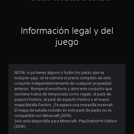
t
d
a
d
q
i
r
e
u
l
o
c
l
e
e
l
s
a
j
p
j
a
)
u
o
c
u
Información legal y del
(
S
e
d
g
b
e
g
r
i
a
juego
á
o
o
í
d
s
f
e
a
n
o
i
r
n
n
r
e
c
c
r
e
c
c
u
e
o
s
e
a
s
)
.
o
NOTA: si ya tienes alguno o todos los packs que se
n
l
u
E
incluyen aquí, se te cobrará el precio completo de este
a
q
l
e
l
conjunto independientemente de cualquier propiedad
l
u
t
l
anterior. Rompe el envoltorio y abre este conjunto que
g
i
a
s
e
contiene tratos de temporada como regalo: el pack de
u
e
r
c
popurrí Festivo, el pack de aspecto Festivo y el nuevo
n
r
v
t
t
mapa Batalla Festivo. ¡Te espera una maravilla invernal!
a
m
i
o
El mapa de batalla incluido en este pack de packs no es
s
o
s
r
r
compatible con Minecraft (2019).
o
m
u
d
Solo está disponible para Minecraft: PlayStation®4 Edition
p
e
a
e
e
(2014).
c
n
l
p
i
t
m