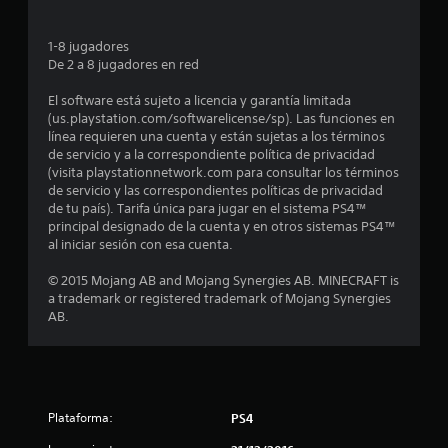
a
l
o
o
e
n
n
.
n
t
1-8 jugadores
l
e
t
a
De 2 a 8 jugadores en red
s
e
G
l
a
d
m
l
u
El software está sujeto a licencia y garantía limitada
e
o
a
(us.playstation.com/softwarelicense/sp). Las funciones en
a
s
s
l
t
línea requieren una cuenta y están sujetas a los términos
r
e
e
e
de servicio y a la correspondiente política de privacidad
e
n
d
s
a
(visita playstationnetwork.com para consultar los términos
s
t
a
y
de servicio y las correspondientes políticas de privacidad
i
n
o
d
u
de tu país). Tarifa única para jugar en el sistema PS4™
b
s
o
d
principal designado de la cuenta y en otros sistemas PS4™
i
u
d
m
a
al iniciar sesión con esa cuenta.
l
u
a
r
i
r
n
á
n
© 2015 Mojang AB and Mojang Synergies AB. MINECRAFT is
d
a
a
a trademark or registered trademark of Mojang Synergies
u
a
n
t
e
AB.
a
d
t
m
d
l
e
o
p
e
e
P
e
l
l
t
u
z
o
g
e
a
s
a
Plataforma:
a
PS4
d
r
j
m
e
a
o