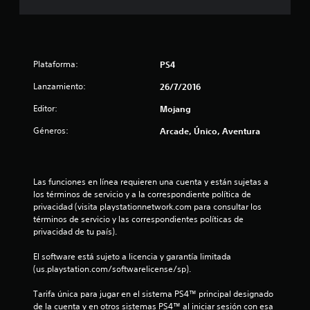
n
a
o
o
e
n
n
.
n
t
t
e
t
a
s
e
o
G
l
d
m
Plataforma:
PS4
l
u
e
o
t
a
a
s
Lanzamiento:
l
26/7/2016
t
r
e
e
a
e
Editor:
Mojang
n
d
s
a
s
t
a
l
Géneros:
y
Arcade, Único, Aventura
i
o
d
u
b
s
o
d
d
i
d
m
a
l
u
e
a
r
Las funciones en línea requieren una cuenta y están sujetas a 
i
r
á
n
los términos de servicio y a la correspondiente política de 
d
a
8
a
privacidad (visita playstationnetwork.com para consultar los 
u
a
n
e
términos de servicio y las correspondientes políticas de 
a
d
t
3
m
privacidad de tu país).
d
l
e
p
e
e
P
8
e
El software está sujeto a licencia y garantía limitada 
l
l
u
z
(us.playstation.com/softwarelicense/sp).
o
g
e
a
c
s
a
d
r
Tarifa única para jugar en el sistema PS4™ principal designado 
j
m
e
a
de la cuenta y en otros sistemas PS4™ al iniciar sesión con esa 
o