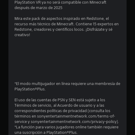
t
e
PlayStation VR ya no será compatible con Minecraft
d
a
q
i
r
después de marzo de 2025
e
u
l
o
c
s
l
e
l
s
a
Mira este pack de aspectos inspirado en Redstone, el
j
p
j
a
t
)
recurso más técnico de Minecraft. Contiene 15 expertos en
u
o
u
(
Redstone, creadores y científicos locos. ¡Disfrázate y sé
S
e
d
g
r
b
creativo!
e
g
r
a
á
o
o
í
d
e
s
f
e
a
o
i
r
n
n
r
l
e
c
c
r
e
c
u
e
o
s
l
e
a
s
)
.
n
l
u
E
a
a
q
l
l
*El modo multijugador en línea requiere una membresía de
l
u
t
l
PlayStation®Plus.
s
g
i
a
e
u
e
r
c
El uso de las cuentas de PSN y SEN está sujeto a los
e
n
r
v
t
Términos de servicio, al Acuerdo de usuario y a las
a
m
i
o
correspondientes políticas de privacidad (consulta los
n
s
o
s
r
términos en sonyentertainmentnetwork.com/terms-of-
o
m
u
d
service y sonyentertainmentnetwork.com/privacy-policy).
p
e
u
a
e
*La función para varios jugadores online también requiere
c
n
l
p
una suscripción a PlayStation®Plus.
i
t
m