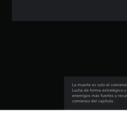
a
l
d
e
2
9
c
a
l
i
f
i
c
a
c
La muerte es solo el comienzo
i
Lucha de forma estratégica y 
o
enemigos más fuertes y recur
n
comienzo del capítulo.
e
s
El Paquete Contagio también 
de skins “Torre de Vigilancia