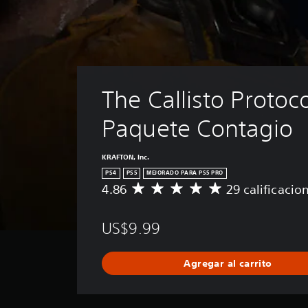
The Callisto Protoco
Paquete Contagio
KRAFTON, Inc.
PS4
PS5
MEJORADO PARA PS5 PRO
4.86
29 calificacio
C
a
l
US$9.99
i
f
i
Agregar al carrito
c
a
c
i