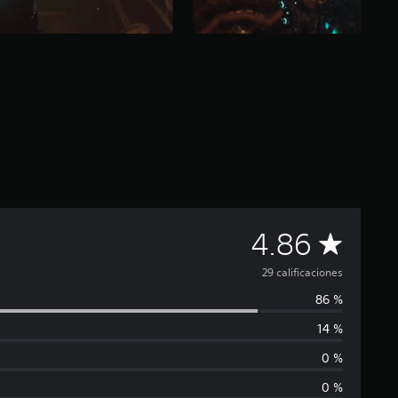
C
4.86
a
29 calificaciones
86 %
l
14 %
i
0 %
f
0 %