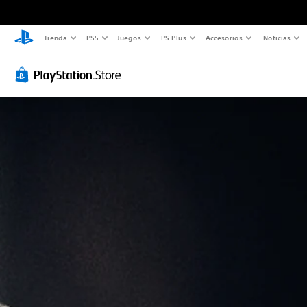
Tienda
PS5
Juegos
PS Plus
Accesorios
Noticias