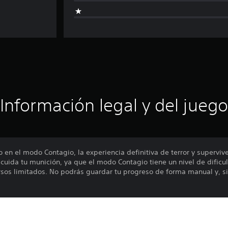
Información legal y del juego
 en el modo Contagio, la experiencia definitiva de terror y supervive
cuida tu munición, ya que el modo Contagio tiene un nivel de dificu
sos limitados. No podrás guardar tu progreso de forma manual y, si
incluye 14 nuevas animaciones para la muerte de Jacob a manos de l
”, un paquete de skins de jugador y de armas para todo tu equipo ins