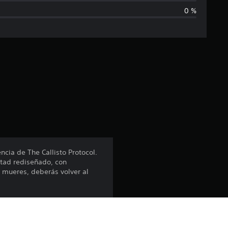
0 %
i
c
a
c
i
ó
n
ncia de The Callisto Protocol.
ltad rediseñado, con
p
 mueres, deberás volver al
r
os biófagos y la colección
o
pirado en la CJU.