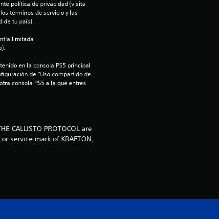
o
te política de privacidad (visita 
os términos de servicio y las 
m
 de tu país).
ntía limitada 
e
).
d
enido en la consola PS5 principal 
nfiguración de “Uso compartido de 
i
 otra consola PS5 a la que entres 
o
:
d THE CALLISTO PROTOCOL are
k or service mark of KRAFTON,
4
.
7
5