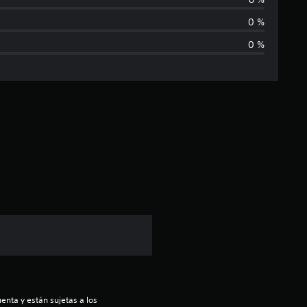
f
0 %
0 %
i
c
a
c
i
ó
n
p
r
enta y están sujetas a los 