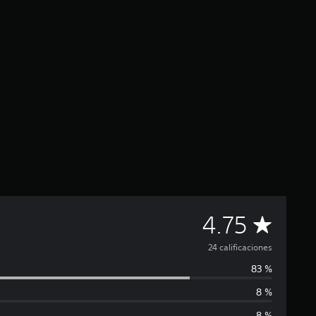
C
4.75
a
24 calificaciones
83 %
l
8 %
i
8 %