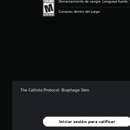
Derramamiento de sangre, Lenguaje fuerte, 
r
e
Compras dentro del juego
l
l
a
s
d
e
c
i
n
c
o
e
s
t
The Callisto Protocol: Biophage Skin
r
e
l
l
a
s
Iniciar sesión para calificar
e