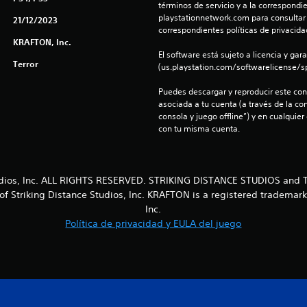
términos de servicio y a la correspondien
playstationnetwork.com para consultar l
21/12/2023
correspondientes políticas de privacidad
KRAFTON, Inc.
El software está sujeto a licencia y gara
Terror
(us.playstation.com/softwarelicense/sp
Puedes descargar y reproducir este cont
asociada a tu cuenta (a través de la co
consola y juego offline”) y en cualquier
con tu misma cuenta.
tudios, Inc. ALL RIGHTS RESERVED. STRIKING DISTANCE STUDIOS an
of Striking Distance Studios, Inc. KRAFTON is a registered trademar
Inc.
Política de privacidad y EULA del juego