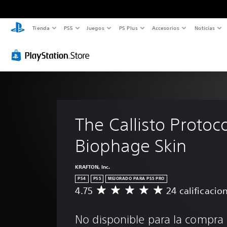
Tienda
PS5
Juegos
PS Plus
Accesorios
Noticias
The Callisto Protoco
Biophage Skin
KRAFTON, Inc.
PS4
PS5
MEJORADO PARA PS5 PRO
4.75
24 calificacio
C
a
l
No disponible para la compra
i