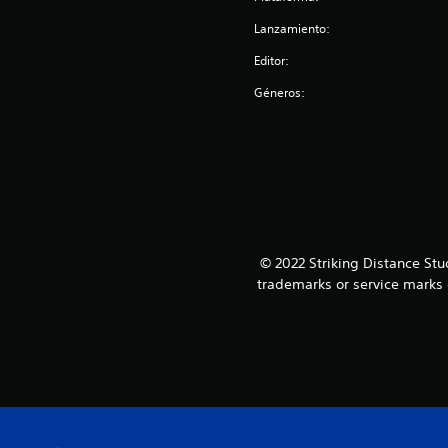
e
Lanzamiento:
s
Editor:
Géneros:
© 2022 Striking Distance S
trademarks or service marks 