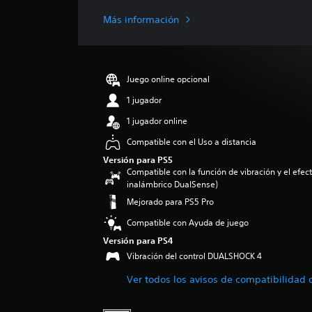
f
i
Más información
c
a
c
i
Juego online opcional
ó
n
1 jugador
p
1 jugador online
r
o
Compatible con el Uso a distancia
m
Versión para PS5
e
Compatible con la función de vibración y el efecto
d
inalámbrico DualSense)
i
Mejorado para PS5 Pro
o
:
Compatible con Ayuda de juego
4
Versión para PS4
.
7
Vibración del control DUALSHOCK 4
5
Ver todos los avisos de compatibilidad 
e
s
t