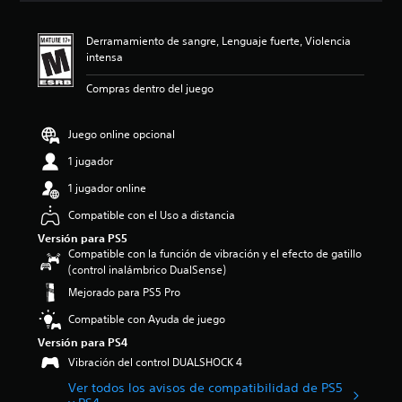
c
i
Derramamiento de sangre, Lenguaje fuerte, Violencia
ó
intensa
n
p
Compras dentro del juego
r
o
m
Juego online opcional
e
d
1 jugador
i
1 jugador online
o
:
Compatible con el Uso a distancia
4
.
Versión para PS5
8
Compatible con la función de vibración y el efecto de gatillo
5
(control inalámbrico DualSense)
e
Mejorado para PS5 Pro
s
t
Compatible con Ayuda de juego
r
Versión para PS4
e
Vibración del control DUALSHOCK 4
l
l
Ver todos los avisos de compatibilidad de PS5
a