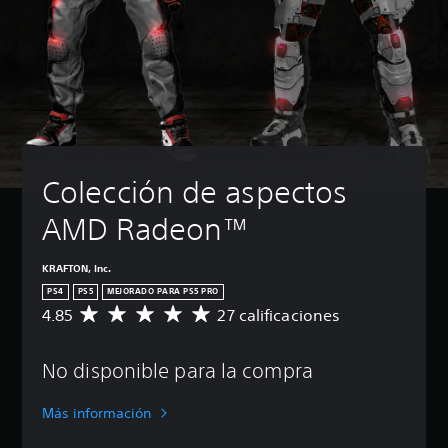
Colección de aspectos 
AMD Radeon™
KRAFTON, Inc.
PS4
PS5
MEJORADO PARA PS5 PRO
4.85
27 calificaciones
C
a
l
No disponible para la compra
i
f
i
Más información
c
a