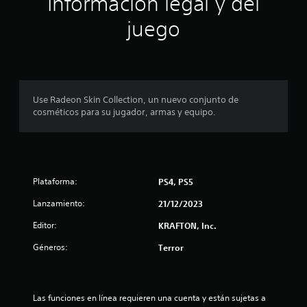
Información legal y del
n
juego
p
r
o
Use Radeon Skin Collection, un nuevo conjunto de
cosméticos para su jugador, armas y equipo.
m
e
d
Plataforma:
PS4, PS5
i
Lanzamiento:
21/12/2023
o
Editor:
KRAFTON, Inc.
:
Géneros:
Terror
4
.
Las funciones en línea requieren una cuenta y están sujetas a 