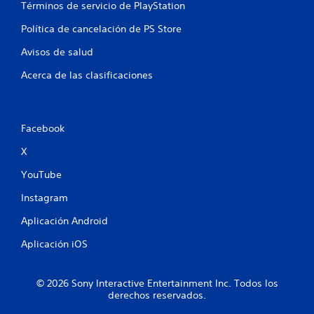
Términos de servicio de PlayStation
l
Política de cancelación de PS Store
a
Avisos de salud
s
Acerca de las clasificaciones
e
n
Facebook
u
X
n
YouTube
t
Instagram
o
Aplicación Android
t
Aplicación iOS
a
© 2026 Sony Interactive Entertainment Inc. Todos los
l
derechos reservados.