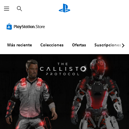
B
u
s
c
a
r
Más reciente
Colecciones
Ofertas
Suscripciones