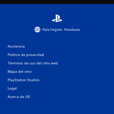
e
c
i
País/región: Honduras
n
c
Asistencia
o
Política de privacidad
e
Términos de uso del sitio web
s
Mapa del sitio
t
PlayStation Studios
Legal
r
Acerca de SIE
e
l