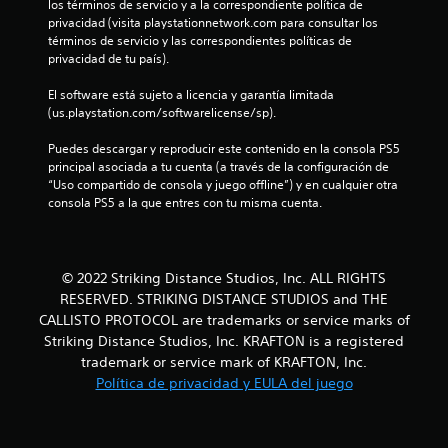
los términos de servicio y a la correspondiente política de 
8
privacidad (visita playstationnetwork.com para consultar los 
términos de servicio y las correspondientes políticas de 
5
privacidad de tu país).
El software está sujeto a licencia y garantía limitada 
e
(us.playstation.com/softwarelicense/sp).
s
Puedes descargar y reproducir este contenido en la consola PS5 
principal asociada a tu cuenta (a través de la configuración de 
t
“Uso compartido de consola y juego offline”) y en cualquier otra 
consola PS5 a la que entres con tu misma cuenta.
r
e
© 2022 Striking Distance Studios, Inc. ALL RIGHTS
l
RESERVED. STRIKING DISTANCE STUDIOS and THE
l
CALLISTO PROTOCOL are trademarks or service marks of
Striking Distance Studios, Inc. KRAFTON is a registered
a
trademark or service mark of KRAFTON, Inc.
Política de privacidad y EULA del juego
s
d