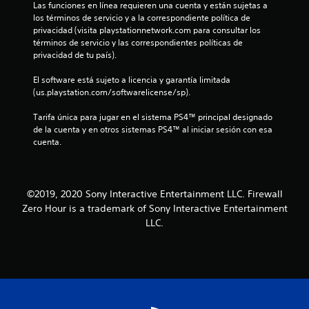
.
Las funciones en línea requieren una cuenta y están sujetas a 
los términos de servicio y a la correspondiente política de 
7
privacidad (visita playstationnetwork.com para consultar los 
términos de servicio y las correspondientes políticas de 
e
privacidad de tu país).
s
El software está sujeto a licencia y garantía limitada 
(us.playstation.com/softwarelicense/sp).
t
Tarifa única para jugar en el sistema PS4™ principal designado 
r
de la cuenta y en otros sistemas PS4™ al iniciar sesión con esa 
cuenta.
e
l
©2019, 2020 Sony Interactive Entertainment LLC. Firewall
l
Zero Hour is a trademark of Sony Interactive Entertainment
LLC.
a
s
d