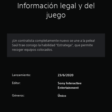
ó
e
Información legal y del
1
n
0
juego
c
p
a
l
i
r
f
i
o
¡Un contratista completamente nuevo se une a la pelea!
c
Saúl trae consigo la habilidad "Estratega", que permite
a
m
recoger equipos colocados.
c
i
e
o
n
d
e
s
Lanzamiento:
23/6/2020
i
Editor:
Sony Interactive
o
Entertainment
:
Géneros:
Único
3