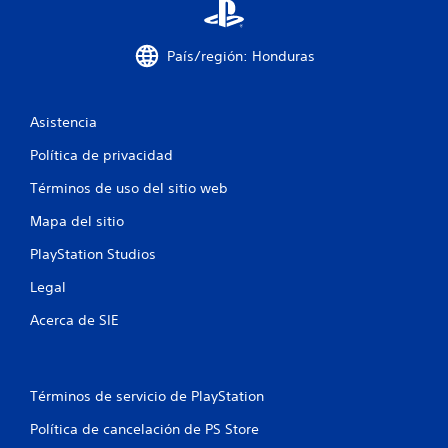
e
c
País/región: Honduras
i
n
Asistencia
c
Política de privacidad
o
Términos de uso del sitio web
e
Mapa del sitio
PlayStation Studios
s
Legal
t
Acerca de SIE
r
e
Términos de servicio de PlayStation
l
Política de cancelación de PS Store