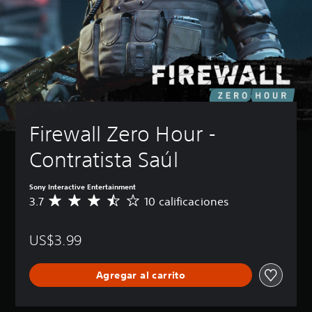
Firewall Zero Hour - 
Contratista Saúl
Sony Interactive Entertainment
3.7
10 calificaciones
C
a
l
US$3.99
i
f
i
Agregar al carrito
c
a
c