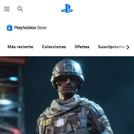
B
u
s
c
a
r
Más reciente
Colecciones
Ofertas
Suscripciones