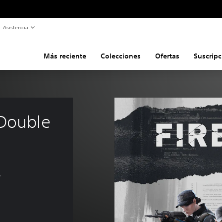
Asistencia
Más reciente
Colecciones
Ofertas
Suscripc
 Double 
s