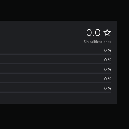
S
0.0
i
Sin calificaciones
0 %
n
0 %
c
0 %
a
0 %
0 %
l
i
f
i