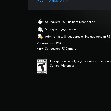
Más información
i
f
i
c
Se requiere PS Plus para jugar online
a
c
Se requiere jugar online
i
Admite hasta 8 jugadores online que tengan PS 
o
n
Versión para PS4
e
Se requiere PS Camera
s
La experiencia del juego podría cambiar dura
Sangre, Violencia