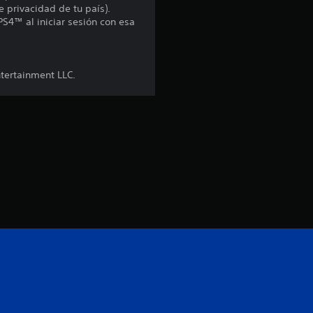
e privacidad de tu país).
PS4™ al iniciar sesión con esa
ntertainment LLC.