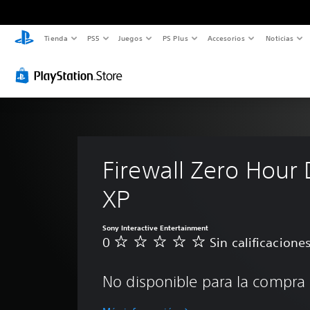
Tienda
PS5
Juegos
PS Plus
Accesorios
Noticias
Firewall Zero Hour
XP
Sony Interactive Entertainment
0
Sin calificacione
S
i
n
No disponible para la compra
c
a
l