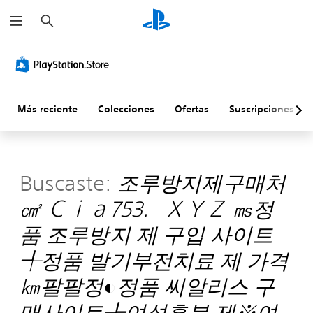
B
u
s
c
a
r
Más reciente
Colecciones
Ofertas
Suscripciones
Buscaste:
조루방지제구매처
㎠ Ｃｉａ753．ＸＹＺ ㎳정
품 조루방지 제 구입 사이트
╃정품 발기부전치료 제 가격
㎞팔팔정◐정품 씨알리스 구
매사이트╊여성흥분 제※여