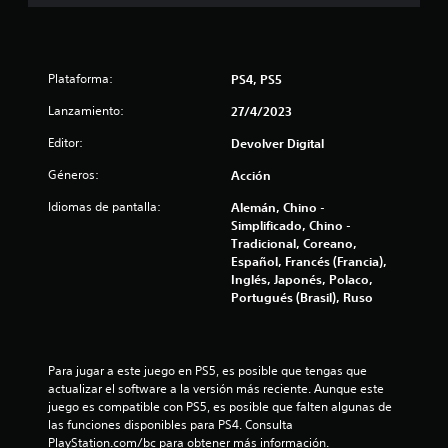
u
n
Plataforma:
PS4, PS5
t
Lanzamiento:
27/4/2023
o
Editor:
Devolver Digital
t
Géneros:
Acción
Idiomas de pantalla:
Alemán, Chino -
a
Simplificado, Chino -
Tradicional, Coreano,
l
Español, Francés (Francia),
Inglés, Japonés, Polaco,
d
Portugués (Brasil), Ruso
e
2
Para jugar a este juego en PS5, es posible que tengas que 
actualizar el software a la versión más reciente. Aunque este 
6
juego es compatible con PS5, es posible que falten algunas de 
las funciones disponibles para PS4. Consulta 
5
PlayStation.com/bc para obtener más información.