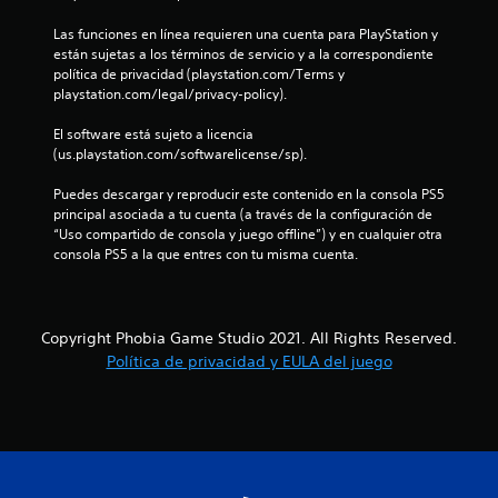
1
Las funciones en línea requieren una cuenta para PlayStation y 
están sujetas a los términos de servicio y a la correspondiente 
c
política de privacidad (playstation.com/Terms y 
playstation.com/legal/privacy-policy).
a
El software está sujeto a licencia 
l
(us.playstation.com/softwarelicense/sp).
i
Puedes descargar y reproducir este contenido en la consola PS5 
principal asociada a tu cuenta (a través de la configuración de 
f
“Uso compartido de consola y juego offline”) y en cualquier otra 
consola PS5 a la que entres con tu misma cuenta.
i
c
Copyright Phobia Game Studio 2021. All Rights Reserved.
a
Política de privacidad y EULA del juego
c
i
o