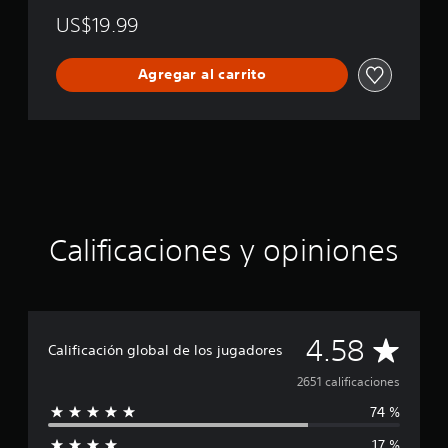
US$19.99
Agregar al carrito
Calificaciones y opiniones
C
4.58
Calificación global de los jugadores
a
2651 calificaciones
74 %
l
17 %