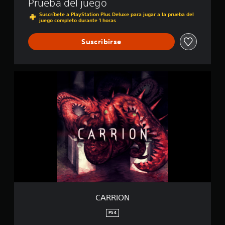
Prueba del juego
i
Suscríbete a PlayStation Plus Deluxe para jugar a la prueba del
f
juego completo durante 1 horas
i
c
Suscribirse
a
c
i
o
C
n
A
e
R
s
R
I
O
N
CARRION
PS4