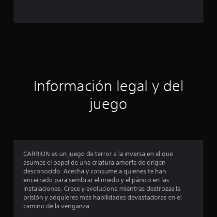
o
e
s
t
Información legal y del
r
juego
e
l
l
CARRION es un juego de terror a la inversa en el que
a
asumes el papel de una criatura amorfa de origen
desconocido. Acecha y consume a quienes te han
s
encerrado para sembrar el miedo y el pánico en las
instalaciones. Crece y evoluciona mientras destrozas la
e
prisión y adquieres más habilidades devastadoras en el
camino de la venganza.
n