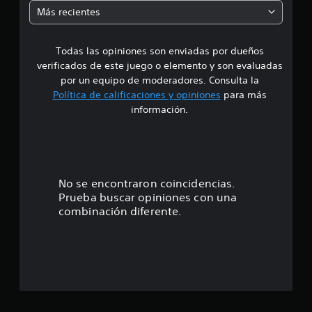
m
Más recientes
e
Todas las opiniones son enviadas por dueños
d
verificados de este juego o elemento y son evaluadas
i
por un equipo de moderadores. Consulta la
Política de calificaciones y opiniones
para más
o
información.
:
4
.
No se encontraron coincidencias.
Prueba buscar opiniones con una
5
combinación diferente.
8
e
s