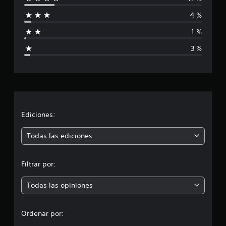
i
4 %
f
1 %
i
3 %
c
a
c
i
Ediciones:
ó
Todas las ediciones
n
Filtrar por:
p
Todas las opiniones
r
o
Ordenar por: