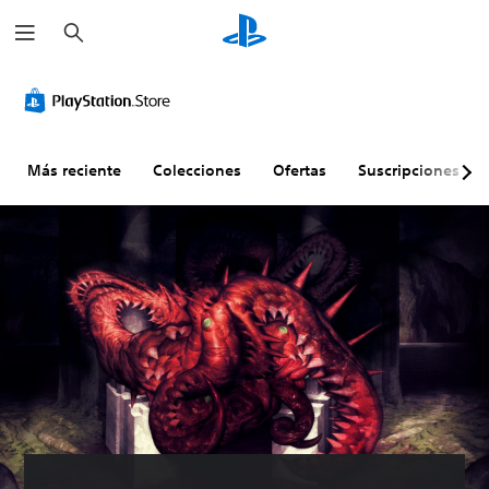
B
u
s
c
a
r
Más reciente
Colecciones
Ofertas
Suscripciones