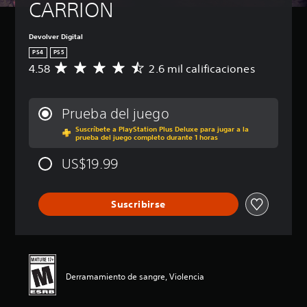
CARRION
Devolver Digital
PS4
PS5
4.58
2.6 mil calificaciones
C
a
l
i
Prueba del juego
f
Suscríbete a PlayStation Plus Deluxe para jugar a la
i
prueba del juego completo durante 1 horas
c
a
US$19.99
c
i
ó
Suscribirse
n
p
r
o
m
e
Derramamiento de sangre, Violencia
d
i
o