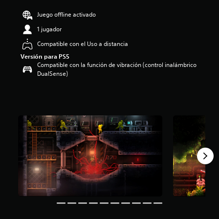
:
Juego offline activado
4
.
1 jugador
5
8
Compatible con el Uso a distancia
e
Versión para PS5
s
Compatible con la función de vibración (control inalámbrico
t
DualSense)
r
e
l
l
a
s
d
e
c
i
n
c
o
e
s
t
r