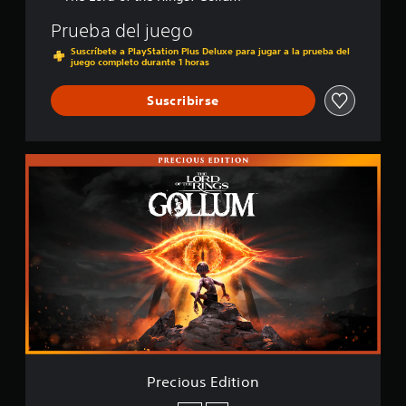
a
Prueba del juego
l
i
Suscríbete a PlayStation Plus Deluxe para jugar a la prueba del
juego completo durante 1 horas
f
i
c
Suscribirse
a
c
i
P
o
r
n
e
e
c
s
i
o
u
s
E
d
i
t
i
o
Precious Edition
n