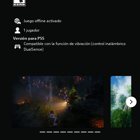
i
o
:
Juego offline activado
2
.
1 jugador
4
3
Versión para PS5
Compatible con la función de vibración (control inalámbrico
e
DualSense)
s
t
r
e
l
l
a
s
d
e
c
i
n
c
o
e
s