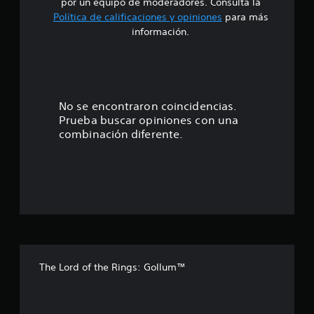
i
por un equipo de moderadores. Consulta la
Política de calificaciones y opiniones
para más
o
información.
:
2
.
No se encontraron coincidencias.
Prueba buscar opiniones con una
4
combinación diferente.
3
e
s
t
r
The Lord of the Rings: Gollum™
e