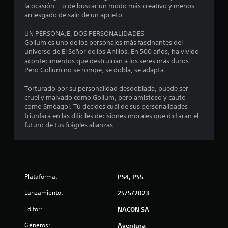
la ocasión... o de buscar un modo más creativo y menos
l
arriesgado de salir de un aprieto.
i
UN PERSONAJE, DOS PERSONALIDADES
Gollum es uno de los personajes más fascinantes del
f
universo de El Señor de los Anillos. En 500 años, ha vivido
acontecimientos que destruirían a los seres más duros.
i
Pero Gollum no se rompe; se dobla, se adapta...
c
Torturado por su personalidad desdoblada, puede ser
cruel y malvado como Gollum, pero amistoso y cauto
a
como Sméagol. Tú decides cuál de sus personalidades
triunfará en las difíciles decisiones morales que dictarán el
c
futuro de tus frágiles alianzas.
i
o
Plataforma:
PS4, PS5
n
Lanzamiento:
25/5/2023
e
Editor:
NACON SA
s
Géneros:
Aventura