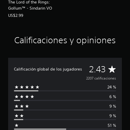
The Lord of the Rings:
Gollum™ - Sindarin VO
US$2.99
Calificaciones y opiniones
C
2.43
Calificación global de los jugadores
a
2207 calificaciones
24 %
l
6 %
i
9 %
f
9 %
i
51 %