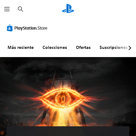
B
u
s
c
a
r
Más reciente
Colecciones
Ofertas
Suscripciones