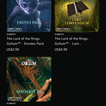
PS5
PS4
PS5
PS4
ELEMENTO
ELEMENTO
The Lord of the Rings:
The Lord of the Rings:
Gollum™ - Emotes Pack
Gollum™ - Lore
Compendium
US$2.99
US$4.99
PS5
PS4
ELEMENTO