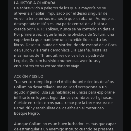
LA HISTORIA OLVIDADA
o
Ha sobrevivido a peligros de los que la mayoría no se
atrevería a hablar, impulsado por el deseo singular de
t
volver a tener en sus manos lo que le robaron. Aunque su
desesperada misión es una parte central de la historia
a
creada por J. R. R. Tolkien, nunca se ha contado en detalle.
Por primera vez, sigue la historia olvidada de Gollum: una
l
experiencia que mantiene una increíble fidelidad a los
libros. Desde su huida de Mordor, donde escapó de la Boca
d
de Sauron y la araña demoníaca Ella-Laraña, hasta las
mazmorras de Thranduil, rey de los elfos y padre de
Legolas, Gollum ha vivido numerosas aventuras y
e
encuentros en su extraordinario viaje.
2
ACCIÓN Y SIGILO
Tras ser corrompido por el Anillo durante cientos de años,
2
Gollum ha desarrollado una agilidad excepcional y un
agudo ingenio. Usa sus habilidades únicas para explorar e
0
infiltrarte en lugares legendarios y cumbres vertiginosas.
Cuélate entre los orcos para trepar por la torre oscura de
7
Barad-dûr y escabúllete de los elfos en el misterioso
Bosque Negro.
c
Aunque Gollum no es un buen luchador, es más que capaz
a
de estrangular a un enemigo incauto cuando se presenta