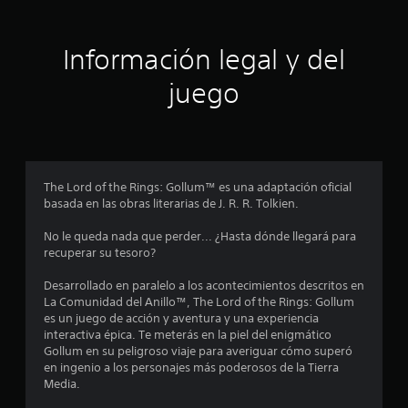
t
Información legal y del
r
juego
e
l
l
The Lord of the Rings: Gollum™ es una adaptación oficial
a
basada en las obras literarias de J. R. R. Tolkien.
s
No le queda nada que perder... ¿Hasta dónde llegará para
recuperar su tesoro?
e
Desarrollado en paralelo a los acontecimientos descritos en
n
La Comunidad del Anillo™, The Lord of the Rings: Gollum
es un juego de acción y aventura y una experiencia
u
interactiva épica. Te meterás en la piel del enigmático
Gollum en su peligroso viaje para averiguar cómo superó
n
en ingenio a los personajes más poderosos de la Tierra
Media.
t