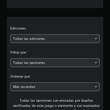
c
a
c
i
Ediciones:
ó
Todas las ediciones
n
Filtrar por:
p
Todas las opiniones
r
o
Ordenar por:
m
Más recientes
e
Todas las opiniones son enviadas por dueños
d
verificados de este juego o elemento y son evaluadas