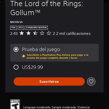
The Lord of the Rings: 
Gollum™
NACON SA
PS4
PS5
STANDARD EDITION
2.43
2.2 mil calificaciones
C
a
l
i
Prueba del juego
f
Suscríbete a PlayStation Plus Deluxe para jugar a la
i
prueba del juego completo durante 1 horas
c
a
US$29.99
c
i
ó
Suscribirse
n
p
r
o
m
e
Lenguaje moderado, Sangre moderada, Violencia
d