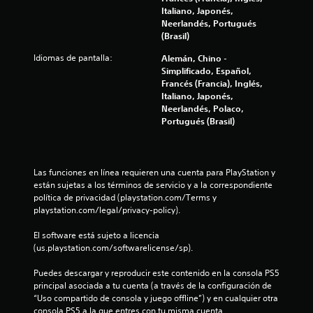
e
Italiano, Japonés,
n
Neerlandés, Portugués
t
(Brasil)
e
o
Idiomas de pantalla:
Alemán, Chino -
d
Simplificado, Español,
e
Francés (Francia), Inglés,
n
Italiano, Japonés,
t
Neerlandés, Polaco,
r
Portugués (Brasil)
o
d
e
u
Las funciones en línea requieren una cuenta para PlayStation y 
n
están sujetas a los términos de servicio y a la correspondiente 
l
política de privacidad (playstation.com/Terms y 
í
playstation.com/legal/privacy-policy).
m
i
El software está sujeto a licencia 
t
(us.playstation.com/softwarelicense/sp).
e
d
Puedes descargar y reproducir este contenido en la consola PS5 
e
principal asociada a tu cuenta (a través de la configuración de 
t
“Uso compartido de consola y juego offline”) y en cualquier otra 
i
consola PS5 a la que entres con tu misma cuenta.