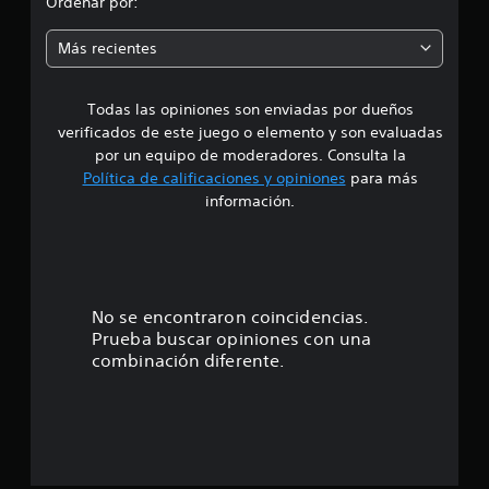
Ordenar por:
s
a
d
i
m
t
a
Más recientes
c
u
d
e
a
a
o
)
l
m
Todas las opiniones son enviadas por dueños
d
r
a
S
verificados de este juego o elemento y son evaluadas
e
n
e
i
por un equipo de moderadores. Consulta la
d
u
o
e
a
Política de calificaciones y opiniones
para más
f
o
d
l
r
información.
o
p
e
:
r
a
c
.
r
e
4
a
n
q
a
A
.
u
No se encontraron coincidencias.
l
l
e
g
Prueba buscar opiniones con una
t
4
p
u
combinación diferente.
e
u
n
6
e
r
a
d
s
n
a
e
o
a
s
p
t
v
s
c
i