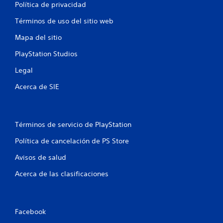
o
Política de privacidad
n
t
Términos de uso del sitio web
r
Mapa del sitio
o
l
PlayStation Studios
e
s
Legal
d
Acerca de SIE
e
m
o
v
Términos de servicio de PlayStation
i
m
Política de cancelación de PS Store
i
Avisos de salud
e
n
Acerca de las clasificaciones
t
o
P
u
Facebook
e