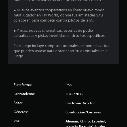
d
e
● Nuevos eventos cooperativos en línea: nuevo modo
p
multijugador en F1® World, donde tus amistades y tú
u
colaboran para competir contra pilotos de la IA.
l
s
● Y más: nuevas cinemáticas, escenas de podio
a
actualizadas y pistas invertidas en circuitos específicos.
r
l
Este juego incluye compras opcionales de moneda virtual
o
que pueden usarse para obtener artículos virtuales en el
s
juego.
b
o
t
o
n
e
Plataforma:
PS5
s
r
Lanzamiento:
30/5/2025
á
Editor:
Electronic Arts Inc
p
i
Géneros:
Conducción/Carreras
d
a
Voz:
Alemán, Chino, Español,
m
Francés (Francia), Inglés,