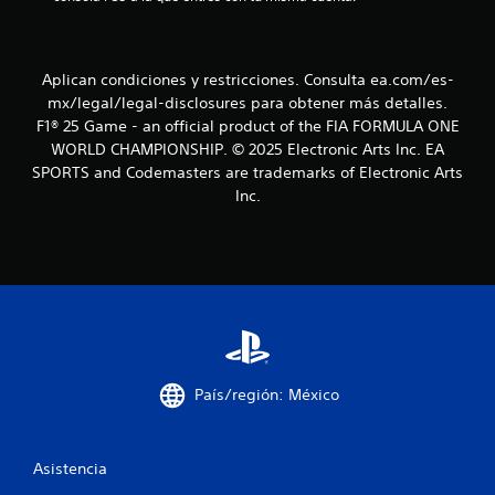
e
m
p
o
Aplican condiciones y restricciones. Consulta ea.com/es-
.
mx/legal/legal-disclosures para obtener más detalles.
F1® 25 Game - an official product of the FIA FORMULA ONE
S
WORLD CHAMPIONSHIP. © 2025 Electronic Arts Inc. EA
e
SPORTS and Codemasters are trademarks of Electronic Arts
p
Inc.
u
e
d
e
j
u
g
a
r
País/región: México
s
i
n
Asistencia
c