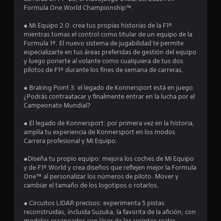
t
i
Formula One World Championship™.
e
p
o
● Mi Equipo 2.0: crea tus propias historias de la F1®
o
mientras tomas el control como titular de un equipo de la
r
n
Formula 1®. El nuevo sistema de jugabilidad te permite
l
especializarte en tus áreas preferidas de gestión del equipo
o
e
y luego ponerte al volante como cualquiera de tus dos
s
pilotos de F1® durante los fines de semana de carreras.
m
s
e
● Braking Point 3: el legado de Konnersport está en juego.
n
¿Podrás contraatacar y finalmente entrar en la lucha por el
ú
Campeonato Mundial?
s
s
● El legado de Konnersport: por primera vez en la historia,
i
amplía tu experiencia de Konnersport en los modos
n
Carrera profesional y Mi Equipo.
n
e
●Diseña tu propio equipo: mejora los coches de Mi Equipo
c
y de F1® World y crea diseños que reflejen mejor la Formula
e
One™ al personalizar los números de piloto. Mover y
s
cambiar el tamaño de los logotipos o rotarlos.
i
d
● Circuitos LIDAR precisos: experimenta 5 pistas
a
reconstruidas, incluida Suzuka, la favorita de la afición, con
d
modelos escaneados con láser de los recintos reales.