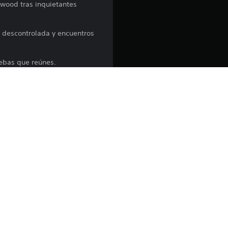
yswood tras inquietantes
 descontrolada y encuentros
ruebas que reúnes.