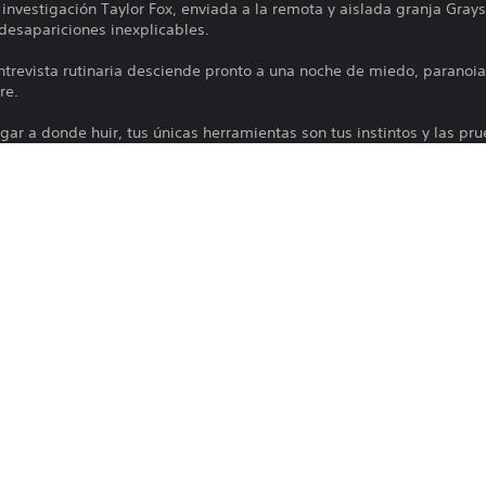
e investigación Taylor Fox, enviada a la remota y aislada granja Gra
desapariciones inexplicables.
revista rutinaria desciende pronto a una noche de miedo, paranoia
re.
lugar a donde huir, tus únicas herramientas son tus instintos y las p
2026
PQUBE
Terror