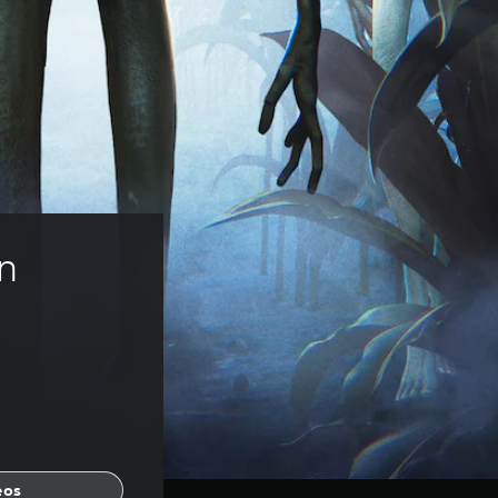
n 
eos