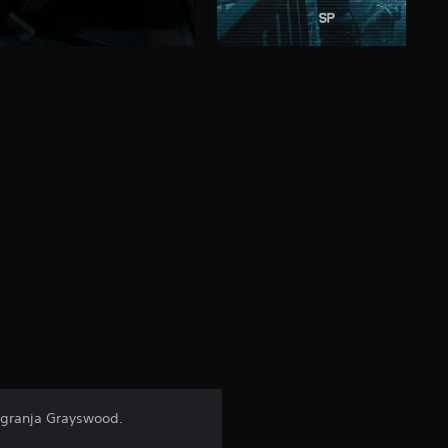
a granja Grayswood.