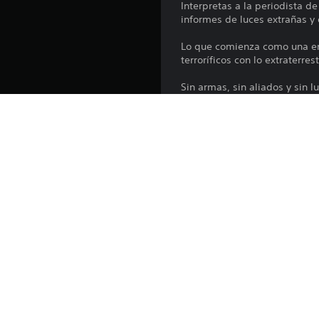
Interpretas a la periodista d
informes de luces extrañas y 
Lo que comienza como una ent
terroríficos con lo extraterrest
Sin armas, sin aliados y sin 
Lanzamiento:
Editor:
Géneros:
País/región: México