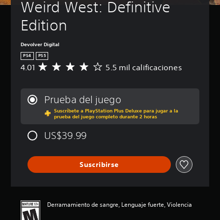
Weird West: Definitive 
Edition
Devolver Digital
PS4
PS5
4.01
5.5 mil calificaciones
C
a
l
i
Prueba del juego
f
Suscríbete a PlayStation Plus Deluxe para jugar a la
i
prueba del juego completo durante 2 horas
c
a
US$39.99
c
i
ó
Suscribirse
n
p
r
o
m
Derramamiento de sangre, Lenguaje fuerte, Violencia
e
d