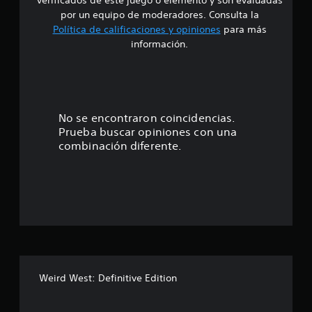
i
por un equipo de moderadores. Consulta la
Política de calificaciones y opiniones
para más
o
información.
:
4
.
No se encontraron coincidencias.
Prueba buscar opiniones con una
0
combinación diferente.
1
e
s
t
r
Weird West: Definitive Edition
e