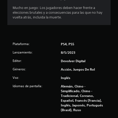
a
Mucho en juego: Los jugadores deben hacer frente a
l
elecciones brutales y a consecuencias para las que no hay
vuelta atrás, incluida la muerte.
i
f
i
Plataforma:
PS4, PS5
c
Lanzamiento:
8/5/2023
a
Editor:
Devolver Digital
c
Géneros:
Acción, Juegos De Rol
Voz:
Inglés
i
Idiomas de pantalla:
Alemán, Chino -
o
Simplificado, Chino -
Tradicional, Coreano,
n
Español, Francés (Francia),
Inglés, Japonés, Portugués
e
(Brasil), Ruso