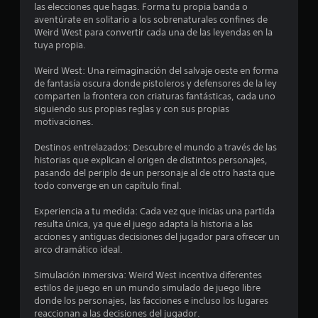
t
las elecciones que hagas. Forma tu propia banda o
aventúrate en solitario a los sobrenaturales confines de
o
Weird West para convertir cada una de las leyendas en la
tuya propia.
t
Weird West: Una reimaginación del salvaje oeste en forma
a
de fantasía oscura donde pistoleros y defensores de la ley
comparten la frontera con criaturas fantásticas, cada uno
l
siguiendo sus propias reglas y con sus propias
motivaciones.
d
Destinos entrelazados: Descubre el mundo a través de las
historias que explican el origen de distintos personajes,
e
pasando del periplo de un personaje al de otro hasta que
todo converge en un capítulo final.
5
Experiencia a tu medida: Cada vez que inicias una partida
5
resulta única, ya que el juego adapta la historia a las
acciones y antiguas decisiones del jugador para ofrecer un
9
arco dramático ideal.
4
Simulación inmersiva: Weird West incentiva diferentes
estilos de juego en un mundo simulado de juego libre
c
donde los personajes, las facciones e incluso los lugares
reaccionan a las decisiones del jugador.