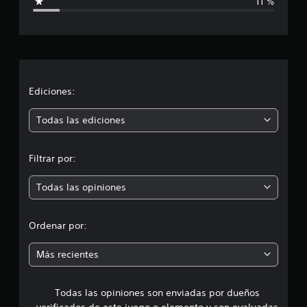
11 %
a
c
l
i
a
f
i
c
c
a
i
Ediciones:
c
i
ó
Todas las ediciones
o
n
n
e
Filtrar por:
s
p
Todas las opiniones
r
o
Ordenar por:
m
Más recientes
e
Todas las opiniones son enviadas por dueños
d
verificados de este juego o elemento y son evaluadas