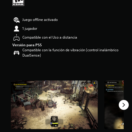
i
o
:
Juego offline activado
4
.
1 jugador
0
1
Compatible con el Uso a distancia
e
Versión para PS5
s
Compatible con la función de vibración (control inalámbrico
t
DualSense)
r
e
l
l
a
s
d
e
c
i
n
c
o
e
s