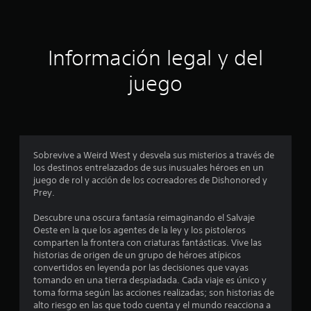
s
t
Información legal y del
r
juego
e
l
l
Sobrevive a Weird West y desvela sus misterios a través de
a
los destinos entrelazados de sus inusuales héroes en un
juego de rol y acción de los cocreadores de Dishonored y
s
Prey.
e
Descubre una oscura fantasía reimaginando el Salvaje
Oeste en la que los agentes de la ley y los pistoleros
n
comparten la frontera con criaturas fantásticas. Vive las
historias de origen de un grupo de héroes atípicos
u
convertidos en leyenda por las decisiones que vayas
tomando en una tierra despiadada. Cada viaje es único y
n
toma forma según las acciones realizadas; son historias de
alto riesgo en las que todo cuenta y el mundo reacciona a