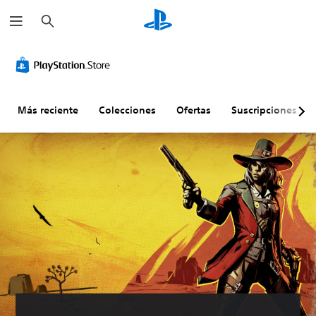
B
u
s
c
a
r
Más reciente
Colecciones
Ofertas
Suscripciones