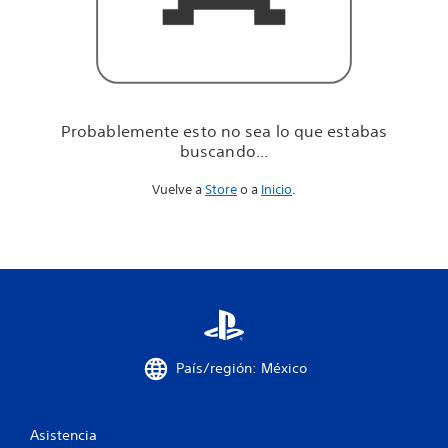
u
e
e
s
t
a
b
Probablemente esto no sea lo que estabas
a
buscando...
s
b
Vuelve a
Store
o a
Inicio
.
u
s
c
a
n
d
o
.
.
.
País/región: México
Asistencia