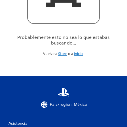
u
e
e
s
t
a
b
Probablemente esto no sea lo que estabas
a
buscando...
s
b
Vuelve a
Store
o a
Inicio
.
u
s
c
a
n
d
o
.
.
.
País/región: México
Asistencia