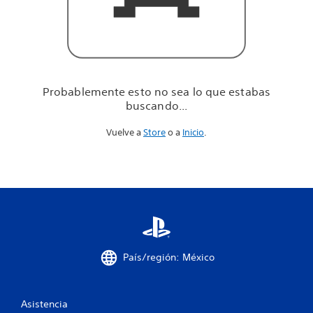
u
e
e
s
t
a
b
Probablemente esto no sea lo que estabas
a
buscando...
s
b
Vuelve a
Store
o a
Inicio
.
u
s
c
a
n
d
o
.
.
.
País/región: México
Asistencia