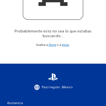
u
e
e
s
t
a
b
Probablemente esto no sea lo que estabas
a
buscando...
s
b
Vuelve a
Store
o a
Inicio
.
u
s
c
a
n
d
o
.
.
.
País/región: México
Asistencia