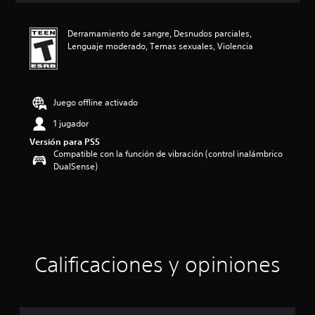
i
ó
Derramamiento de sangre, Desnudos parciales,
n
Lenguaje moderado, Temas sexuales, Violencia
p
r
o
m
e
Juego offline activado
d
1 jugador
i
o
Versión para PS5
:
Compatible con la función de vibración (control inalámbrico
4
DualSense)
.
3
3
e
s
t
r
Calificaciones y opiniones
e
l
l
a
s