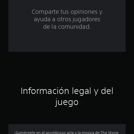
c
Comparte tus opiniones y
i
ayuda a otros jugadores
n
de la comunidad.
c
o
e
s
t
Información legal y del
r
juego
e
l
l
¡Sumérgete en el asombroso arte y la música de The Stone