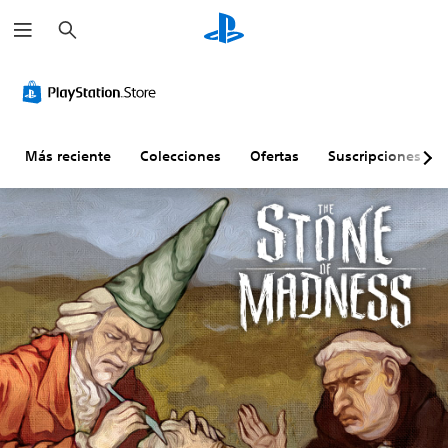
B
u
s
c
a
r
Más reciente
Colecciones
Ofertas
Suscripciones