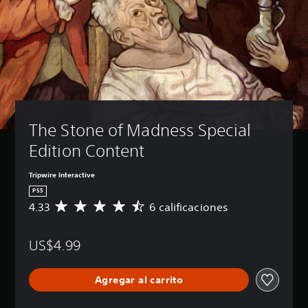
The Stone of Madness Special 
Edition Content
Tripwire Interactive
PS5
4.33
6 calificaciones
C
a
l
US$4.99
i
f
i
Agregar al carrito
c
a
c