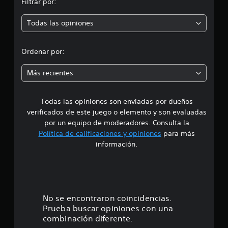
l
Filtrar por:
p
d
e
Todas las opiniones
r
6
c
o
a
Ordenar por:
l
m
i
Más recientes
f
e
i
c
Todas las opiniones son enviadas por dueños
d
a
c
verificados de este juego o elemento y son evaluadas
i
i
por un equipo de moderadores. Consulta la
o
Política de calificaciones y opiniones
para más
n
o
información.
e
s
:
4
.
No se encontraron coincidencias.
Prueba buscar opiniones con una
3
combinación diferente.