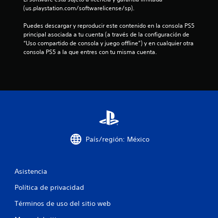
e
(us.playstation.com/softwarelicense/sp).
6
Puedes descargar y reproducir este contenido en la consola PS5 
principal asociada a tu cuenta (a través de la configuración de 
c
“Uso compartido de consola y juego offline”) y en cualquier otra 
consola PS5 a la que entres con tu misma cuenta.
a
l
i
f
i
País/región: México
c
a
Asistencia
c
Política de privacidad
i
Términos de uso del sitio web