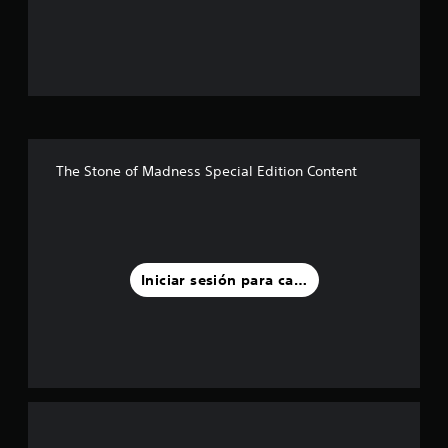
3
e
s
t
r
The Stone of Madness Special Edition Content
e
l
l
Iniciar sesión para calificar
a
s
d
e