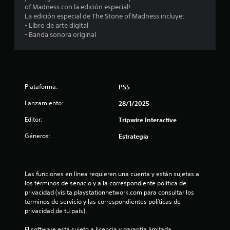
a
of Madness con la edición especial!
La edición especial de The Stone of Madness incluye:
s
- Libro de arte digital
- Banda sonora original
e
n
u
Plataforma:
PS5
n
Lanzamiento:
28/1/2025
t
Editor:
Tripwire Interactive
o
Géneros:
Estrategia
t
a
Las funciones en línea requieren una cuenta y están sujetas a 
los términos de servicio y a la correspondiente política de 
l
privacidad (visita playstationnetwork.com para consultar los 
términos de servicio y las correspondientes políticas de 
d
privacidad de tu país).
El software está sujeto a licencia y garantía limitada 