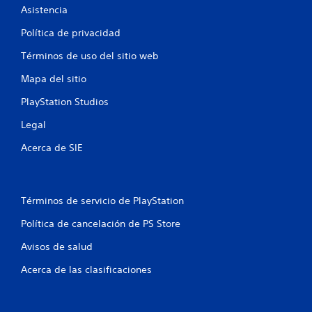
u
t
Asistencia
a
e
r
Política de privacidad
n
d
c
a
Términos de uso del sitio web
i
d
a
Mapa del sitio
o
d
m
e
PlayStation Studios
a
l
n
o
Legal
u
s
a
g
Acerca de SIE
l
a
p
t
a
i
r
l
Términos de servicio de PlayStation
a
l
q
o
Política de cancelación de PS Store
u
s
e
a
Avisos de salud
p
d
u
Acerca de las clasificaciones
a
e
p
d
t
a
a