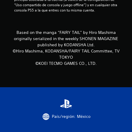
a
n
“Uso compartido de consola y juego offline”) y en cualquier otra 
r
u
consola PS5 a la que entres con tu misma cuenta.
s
a
i
l
n
P
t
Based on the manga “FAIRY TAIL” by Hiro Mashima
u
e
originally serialized in the weekly SHONEN MAGAZINE
e
n
d
published by KODANSHA Ltd.
e
e
r
©Hiro Mashima, KODANSHA/FAIRY TAIL Committee, TV
s
a
TOKYO
c
c
©KOEI TECMO GAMES CO., LTD.
r
t
e
i
a
v
r
a
p
d
u
a
n
l
t
a
o
r
s
e
País/región: México
d
s
e
i
g
s