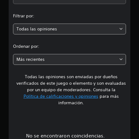
d
i
t
e
c
n
e
a
j
Filtrar por:
r
c
u
p
n
i
g
a
Todas las opiniones
o
r
a
t
n
r
i
e
o
s
v
s
Ordenar por:
o
i
m
p
n
Más recientes
r
v
e
e
i
d
b
Todas las opiniones son enviadas por dueños
d
e
r
f
verificados de este juego o elemento y son evaluadas
a
i
i
por un equipo de moderadores. Consulta la
c
n
Política de calificaciones y opiniones
para más
i
o
i
información.
d
ó
o
:
n
.
d
4
e
l
P
.
No se encontraron coincidencias.
c
a