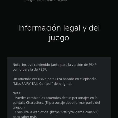
d
i
e
e
d
e
n
e
c
j
3
i
Información legal y del
u
a
g
c
4
juego
i
a
n
c
r
e
s
m
a
i
á
n
t
l
e
i
Nota: incluye contenido tanto para la versión de PS4®
f
c
como para la de PS5®.
i
e
a
c
(
Un atuendo exclusivo para Erza basado en el episodio
f
s
"Miss FAIRY TAIL Contest" del original.
t
o
o
i
l
Nota:
d
o
- Puedes cambiar los atuendos de tus personajes en la
e
c
e
pantalla Characters. (El personaje debe formar parte del
g
l
grupo.)
a
a
j
- Consulta la web oficial (https://fairytailgame.com/2/)
t
u
para saber más.