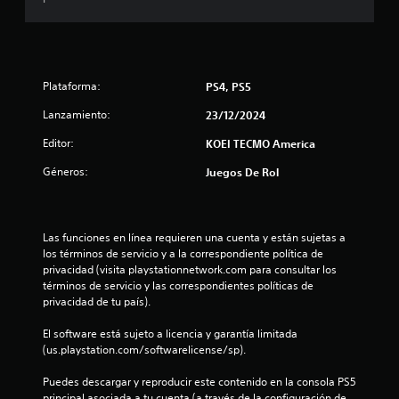
c
i
e
l
g
i
o
l
o
o
o
f
a
Plataforma:
PS4, PS5
f
d
n
l
Lanzamiento:
23/12/2024
a
i
p
e
n
Editor:
KOEI TECMO America
t
e
s
a
Géneros:
)
Juegos De Rol
t
.
i
v
G
Las funciones en línea requieren una cuenta y están sujetas a 
o
u
los términos de servicio y a la correspondiente política de 
P
a
privacidad (visita playstationnetwork.com para consultar los 
u
r
términos de servicio y las correspondientes políticas de 
e
d
privacidad de tu país).
d
a
e
El software está sujeto a licencia y garantía limitada 
d
s
(us.playstation.com/softwarelicense/sp).
o
j
m
u
Puedes descargar y reproducir este contenido en la consola PS5 
a
g
principal asociada a tu cuenta (a través de la configuración de 