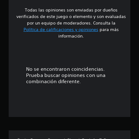
s
s
i
Todas las opiniones son enviadas por dueños
g
verificados de este juego o elemento y son evaluadas
n
por un equipo de moderadores. Consulta la
a
Política de calificaciones y opiniones
para más
c
i
información.
ó
n
.
No se encontraron coincidencias.
Prueba buscar opiniones con una
combinación diferente.