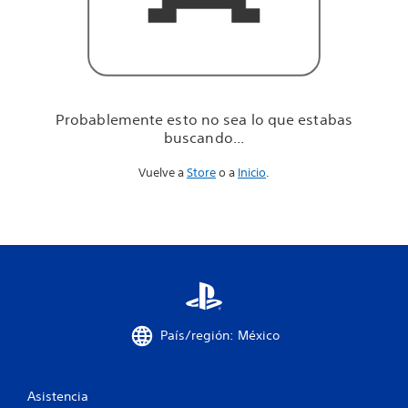
u
e
e
s
t
a
b
Probablemente esto no sea lo que estabas
a
buscando...
s
b
Vuelve a
Store
o a
Inicio
.
u
s
c
a
n
d
o
.
.
.
País/región: México
Asistencia