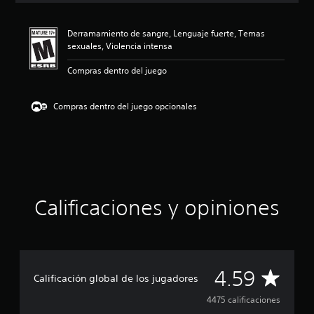
i
ó
Derramamiento de sangre, Lenguaje fuerte, Temas
n
sexuales, Violencia intensa
p
r
Compras dentro del juego
o
m
e
Compras dentro del juego opcionales
d
i
o
:
4
.
5
9
Calificaciones y opiniones
e
s
t
r
e
C
4.59
l
Calificación global de los jugadores
l
a
4475 calificaciones
a
s