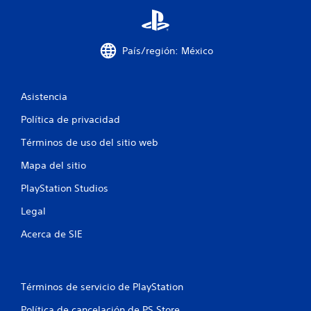
o
n
País/región: México
e
s
Asistencia
Política de privacidad
Términos de uso del sitio web
Mapa del sitio
PlayStation Studios
Legal
Acerca de SIE
Términos de servicio de PlayStation
Política de cancelación de PS Store