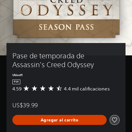
Pase de temporada de 
Assassin's Creed Odyssey
Ubisoft
PS4
4.59
4.4 mil calificaciones
C
a
l
US$39.99
i
f
i
Agregar al carrito
c
a
c