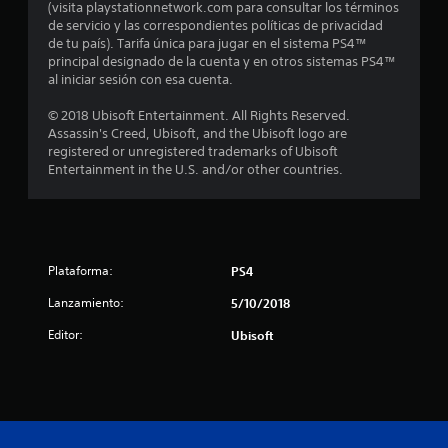
4
(visita playstationnetwork.com para consultar los términos
de servicio y las correspondientes políticas de privacidad
7
de tu país). Tarifa única para jugar en el sistema PS4™
principal designado de la cuenta y en otros sistemas PS4™
5
al iniciar sesión con esa cuenta.
c
© 2018 Ubisoft Entertainment. All Rights Reserved.
Assassin's Creed, Ubisoft, and the Ubisoft logo are
a
registered or unregistered trademarks of Ubisoft
Entertainment in the U.S. and/or other countries.
l
i
f
Plataforma:
PS4
i
Lanzamiento:
5/10/2018
c
Editor:
Ubisoft
a
c
i