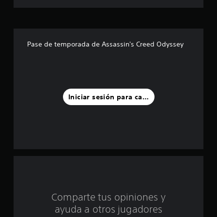
s
t
r
Pase de temporada de Assassin's Creed Odyssey
e
l
l
Iniciar sesión para calificar
a
s
d
e
c
Comparte tus opiniones y
i
ayuda a otros jugadores