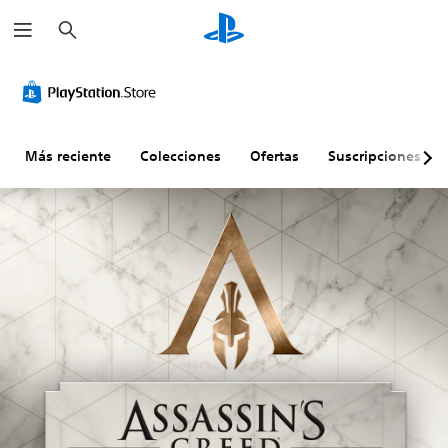
B
u
s
c
a
r
Más reciente
Colecciones
Ofertas
Suscripciones