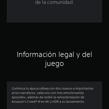
n
de la comunidad.
c
o
e
s
t
Información legal y del
r
juego
e
l
l
Continúa tu época odisea con dos nuevos e importantes
a
arcos narrativos, cada uno con tres emocionantes
episodios, además de recibir la remasterización de
s
Assassin's Creed® III en 4K y HDR a su lanzamiento.