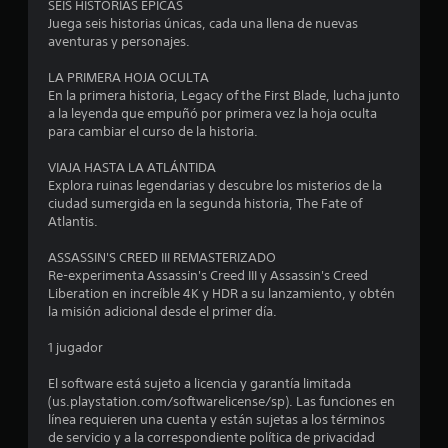
e
SEIS HISTORIAS ÉPICAS
Juega seis historias únicas, cada una llena de nuevas
n
aventuras y personajes.
u
LA PRIMERA HOJA OCULTA
En la primera historia, Legacy of the First Blade, lucha junto
n
a la leyenda que empuñó por primera vez la hoja oculta
para cambiar el curso de la historia.
t
VIAJA HASTA LA ATLÁNTIDA
o
Explora ruinas legendarias y descubre los misterios de la
ciudad sumergida en la segunda historia, The Fate of
t
Atlantis.
a
ASSASSIN'S CREED III REMASTERIZADO
Re-experimenta Assassin's Creed III y Assassin's Creed
l
Liberation en increíble 4K y HDR a su lanzamiento, y obtén
la misión adicional desde el primer día.
d
1 jugador
e
El software está sujeto a licencia y garantía limitada
(us.playstation.com/softwarelicense/sp). Las funciones en
4
línea requieren una cuenta y están sujetas a los términos
de servicio y a la correspondiente política de privacidad