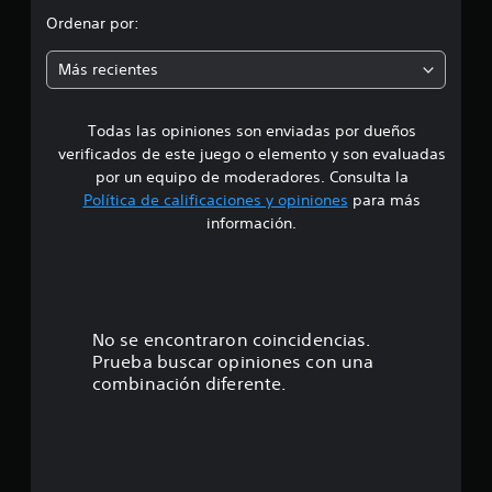
l
o
d
Ordenar por:
e
m
4
Más recientes
.
e
4
m
Todas las opiniones son enviadas por dueños
d
i
verificados de este juego o elemento y son evaluadas
l
i
por un equipo de moderadores. Consulta la
c
Política de calificaciones y opiniones
para más
a
o
l
información.
i
:
f
i
4
c
a
.
No se encontraron coincidencias.
c
i
Prueba buscar opiniones con una
5
o
combinación diferente.
n
9
e
s
e