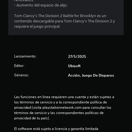
t
- Aumento del espacio de alijo.
a
Tom Clancy's The Division 2 Battle for Brooklyn es un
l
contenido descargable para Tom Clancy's The Division 2 y
requiere el juego principal.
d
e
3
Lanzamiento:
27/5/2025
1
Editor:
Ubisoft
Géneros:
Acción, Juego De Disparos
6
c
Las funciones en línea requieren una cuenta y están sujetas a 
a
los términos de servicio y a la correspondiente política de 
privacidad (visita playstationnetwork.com para consultar los 
l
términos de servicio y las correspondientes políticas de 
privacidad de tu país).
i
El software está sujeto a licencia y garantía limitada 