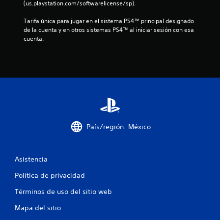
f
(us.playstation.com/softwarelicense/sp).
i
Tarifa única para jugar en el sistema PS4™ principal designado 
de la cuenta y en otros sistemas PS4™ al iniciar sesión con esa 
c
cuenta.
a
c
i
o
n
País/región: México
e
Asistencia
s
Política de privacidad
Términos de uso del sitio web
Mapa del sitio