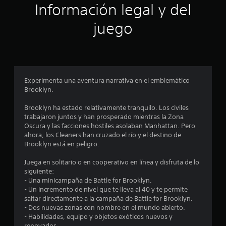
r
Información legal y del
e
juego
l
l
a
Experimenta una aventura narrativa en el emblemático
Brooklyn.
s
Brooklyn ha estado relativamente tranquilo. Los civiles
e
trabajaron juntos y han prosperado mientras la Zona
Oscura y las facciones hostiles asolaban Manhattan. Pero
n
ahora, los Cleaners han cruzado el río y el destino de
Brooklyn está en peligro.
u
Juega en solitario o en cooperativo en línea y disfruta de lo
n
siguiente:
- Una minicampaña de Battle for Brooklyn.
t
- Un incremento de nivel que te lleva al 40 y te permite
saltar directamente a la campaña de Battle for Brooklyn.
o
- Dos nuevas zonas con nombre en el mundo abierto.
- Habilidades, equipo y objetos exóticos nuevos y
renovados.