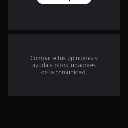
a
s
d
e
c
i
Comparte tus opiniones y
ayuda a otros jugadores
n
de la comunidad.
c
o
e
s
t