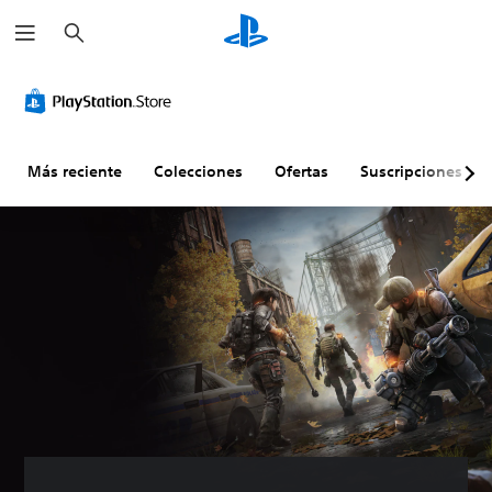
B
u
s
c
a
r
Más reciente
Colecciones
Ofertas
Suscripciones