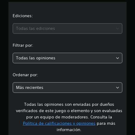
e
c
l
l
i
Ediciones:
a
s
ó
e
Todas las ediciones
n
n
u
n
Filtrar por:
p
t
o
Todas las opiniones
r
t
a
o
l
Ordenar por:
d
e
m
Más recientes
3
1
e
6
c
Todas las opiniones son enviadas por dueños
d
a
verificados de este juego o elemento y son evaluadas
l
i
por un equipo de moderadores. Consulta la
i
Política de calificaciones y opiniones
para más
f
o
información.
i