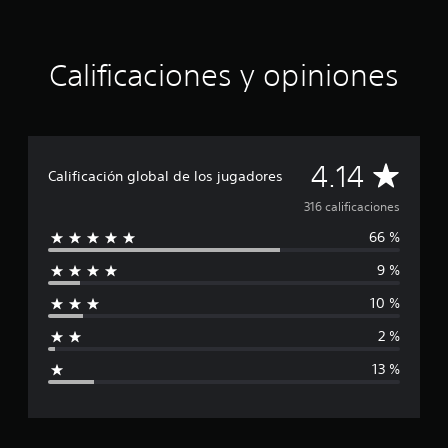
4
.
1
Calificaciones y opiniones
4
e
s
t
r
e
C
4.14
Calificación global de los jugadores
l
l
a
316 calificaciones
a
s
66 %
l
d
9 %
e
i
c
10 %
i
f
n
2 %
c
i
o
13 %
e
c
s
t
a
r