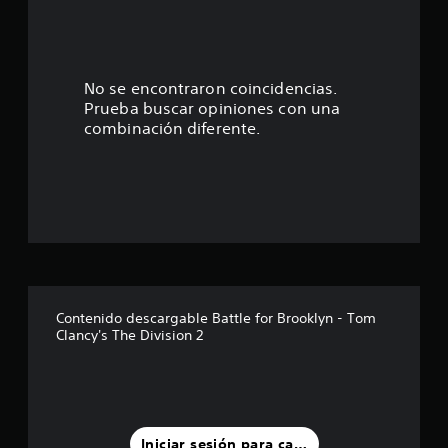
c
:
a
c
4
i
o
.
No se encontraron coincidencias.
n
Prueba buscar opiniones con una
e
1
combinación diferente.
s
4
e
s
t
r
Contenido descargable Battle for Brooklyn - Tom
Clancy's The Division 2
e
l
l
Iniciar sesión para calificar