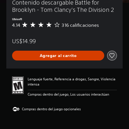
Contenido descargable Battle for 
Brooklyn - Tom Clancy's The Division 2
Ubisoft
4.14
316 calificaciones
C
a
l
US$14.99
i
f
i
Agregar al carrito
c
a
c
i
ó
Lenguaje fuerte, Referencia a drogas, Sangre, Violencia
n
intensa
p
r
Compras dentro del juego, Los usuarios interactúan
o
m
e
Compras dentro del juego opcionales
d
i
o
: