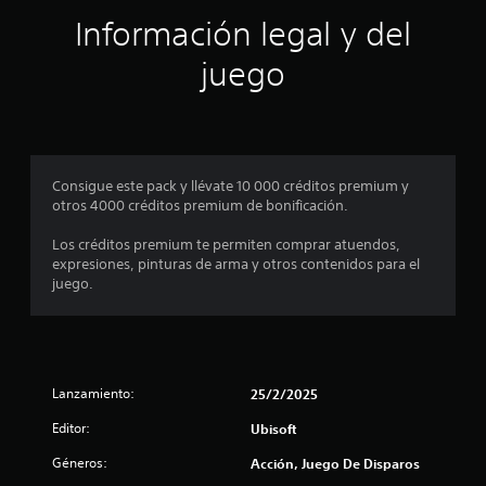
a
Información legal y del
s
juego
e
n
u
Consigue este pack y llévate 10 000 créditos premium y
otros 4000 créditos premium de bonificación.
n
Los créditos premium te permiten comprar atuendos,
t
expresiones, pinturas de arma y otros contenidos para el
juego.
o
t
a
Lanzamiento:
25/2/2025
l
Editor:
Ubisoft
d
Géneros:
Acción, Juego De Disparos