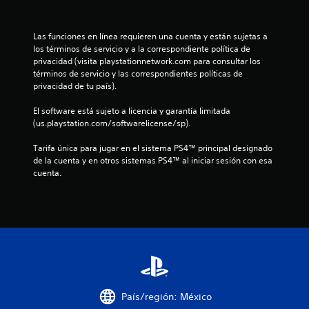
e
1
Las funciones en línea requieren una cuenta y están sujetas a 
los términos de servicio y a la correspondiente política de 
c
privacidad (visita playstationnetwork.com para consultar los 
términos de servicio y las correspondientes políticas de 
a
privacidad de tu país).
l
El software está sujeto a licencia y garantía limitada 
(us.playstation.com/softwarelicense/sp).
i
Tarifa única para jugar en el sistema PS4™ principal designado 
f
de la cuenta y en otros sistemas PS4™ al iniciar sesión con esa 
cuenta.
i
c
a
c
i
País/región: México