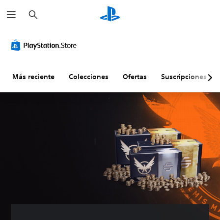
B
u
s
c
a
r
Más reciente
Colecciones
Ofertas
Suscripciones