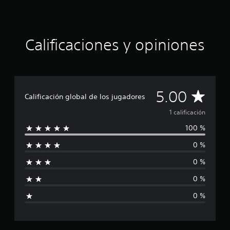
i
o
:
5
e
Calificaciones y opiniones
s
t
r
e
l
C
5.00
l
Calificación global de los jugadores
a
a
1 calificación
s
d
100 %
l
e
c
0 %
i
i
n
0 %
f
c
o
0 %
i
e
0 %
s
c
t
r
e
a