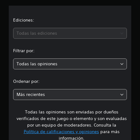
l
l
c
a
s
i
Ediciones:
e
n
ó
Todas las ediciones
u
n
n
t
Filtrar por:
o
p
t
Todas las opiniones
a
r
l
d
o
e
Ordenar por:
1
m
c
Más recientes
a
e
l
i
Todas las opiniones son enviadas por dueños
d
f
verificados de este juego o elemento y son evaluadas
i
i
por un equipo de moderadores. Consulta la
c
a
Política de calificaciones y opiniones
para más
o
c
información.