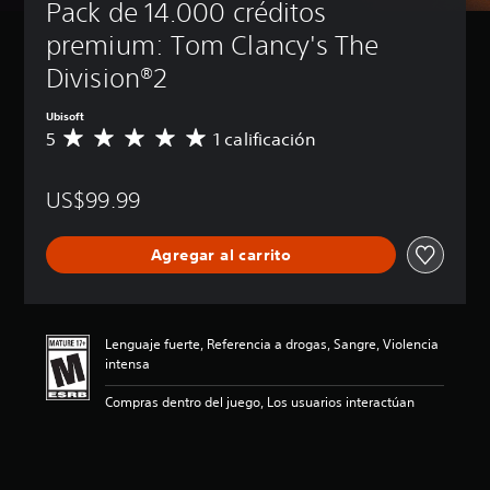
Pack de 14.000 créditos 
premium: Tom Clancy's The 
Division®2
Ubisoft
5
1 calificación
C
a
l
US$99.99
i
f
i
Agregar al carrito
c
a
c
i
ó
Lenguaje fuerte, Referencia a drogas, Sangre, Violencia
n
intensa
p
r
Compras dentro del juego, Los usuarios interactúan
o
m
e
d