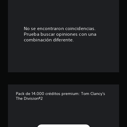
i
:
o
n
1
e
s
e
No se encontraron coincidencias.
Prueba buscar opiniones con una
s
combinación diferente.
t
r
e
l
l
Pack de 14.000 créditos premium: Tom Clancy's
The Division®2
a
d
e