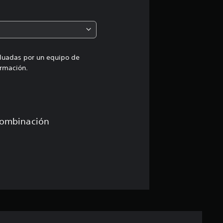
r
o
m
aluadas por un equipo de
rmación.
e
d
i
combinación
o
:
3
e