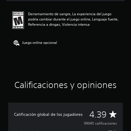
i
ó
Derramamiento de sangre, La experiencia del juego
n
podría cambiar durante el juego online, Lenguaje fuerte,
p
Referencia a drogas, Violencia intensa
r
o
m
e
Juego online opcional
d
i
o
:
4
.
3
Calificaciones y opiniones
9
e
s
t
r
e
C
4.39
Calificación global de los jugadores
l
l
a
99045 calificaciones
a
s