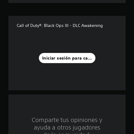
s
t
r
Call of Duty®: Black Ops III - DLC Awakening
e
l
l
Iniciar sesión para calificar
a
s
d
e
c
Comparte tus opiniones y
i
ayuda a otros jugadores