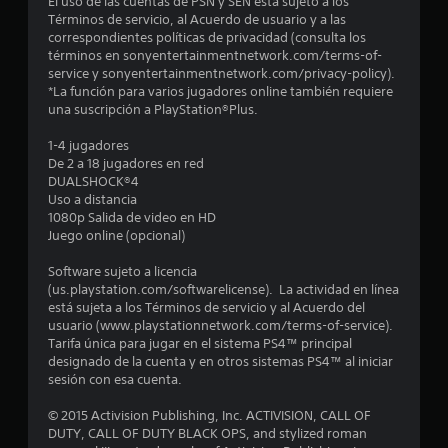
El uso de las cuentas de PSN y SEN está sujeto a los
Términos de servicio, al Acuerdo de usuario y a las
0
correspondientes políticas de privacidad (consulta los
términos en sonyentertainmentnetwork.com/terms-of-
4
service y sonyentertainmentnetwork.com/privacy-policy).
*La función para varios jugadores online también requiere
5
una suscripción a PlayStation®Plus.
c
1-4 jugadores
De 2 a 18 jugadores en red
a
DUALSHOCK®4
Uso a distancia
l
1080p Salida de video en HD
Juego online (opcional)
i
Software sujeto a licencia
f
(us.playstation.com/softwarelicense). La actividad en línea
está sujeta a los Términos de servicio y al Acuerdo del
i
usuario (www.playstationnetwork.com/terms-of-service).
Tarifa única para jugar en el sistema PS4™ principal
c
designado de la cuenta y en otros sistemas PS4™ al iniciar
sesión con esa cuenta.
a
© 2015 Activision Publishing, Inc. ACTIVISION, CALL OF
c
DUTY, CALL OF DUTY BLACK OPS, and stylized roman