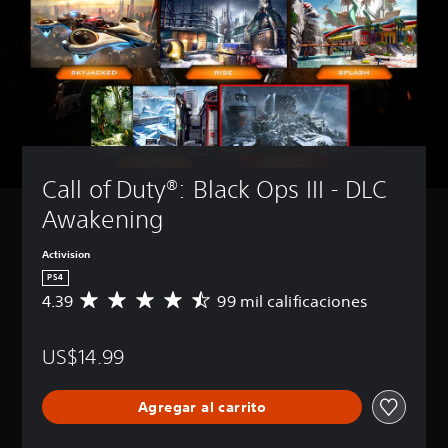
Call of Duty®: Black Ops III - DLC 
Awakening
Activision
PS4
4.39
99 mil calificaciones
C
a
l
US$14.99
i
f
i
Agregar al carrito
c
a
c