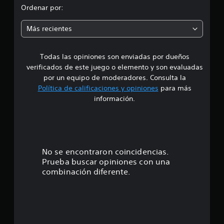
l
o
Ordenar por:
d
e
m
9
Más recientes
9
e
m
i
Todas las opiniones son enviadas por dueños
d
l
verificados de este juego o elemento y son evaluadas
c
i
por un equipo de moderadores. Consulta la
a
Política de calificaciones y opiniones
para más
l
o
información.
i
f
:
i
c
4
a
c
.
No se encontraron coincidencias.
i
Prueba buscar opiniones con una
o
3
combinación diferente.
n
e
9
s
e