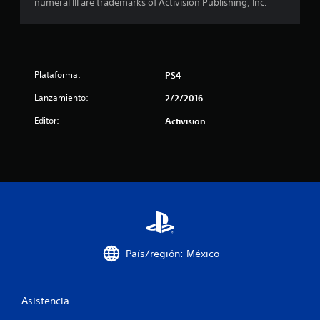
numeral III are trademarks of Activision Publishing, Inc.
i
o
n
Plataforma:
PS4
e
Lanzamiento:
2/2/2016
s
Editor:
Activision
País/región: México
Asistencia