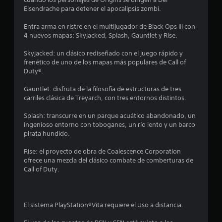
Eisendrache para detener el apocalipsis zombi.
n
Entra arma en ristre en el multijugador de Black Ops III con
u
4 nuevos mapas: Skyjacked, Splash, Gauntlet y Rise.
n
Skyjacked: un clásico rediseñado con el juego rápido y
frenético de uno de los mapas más populares de Call of
t
Duty®.
o
Gauntlet: disfruta de la filosofía de estructuras de tres
carriles clásica de Treyarch, con tres entornos distintos.
t
Splash: transcurre en un parque acuático abandonado, un
a
ingenioso entorno con toboganes, un río lento y un barco
pirata hundido.
l
Rise: el proyecto de obra de Coalescence Corporation
d
ofrece una mezcla del clásico combate de comberturas de
Call of Duty.
e
9
El sistema PlayStation®Vita requiere el Uso a distancia.
9