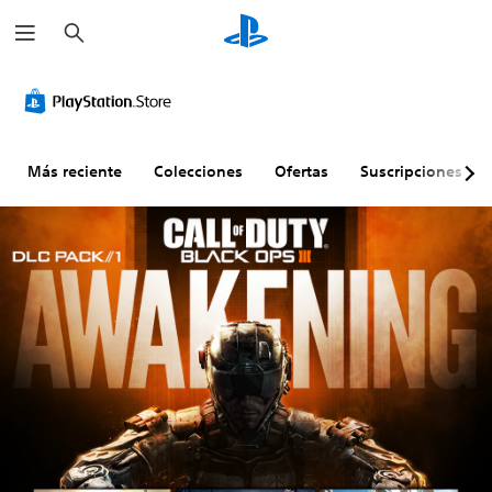
B
u
s
c
a
r
Más reciente
Colecciones
Ofertas
Suscripciones