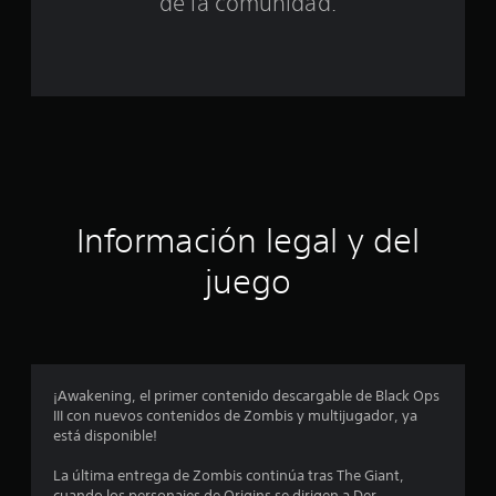
n
de la comunidad.
c
o
e
s
t
Información legal y del
r
juego
e
l
l
¡Awakening, el primer contenido descargable de Black Ops
a
III con nuevos contenidos de Zombis y multijugador, ya
está disponible!
s
La última entrega de Zombis continúa tras The Giant,
e
cuando los personajes de Origins se dirigen a Der