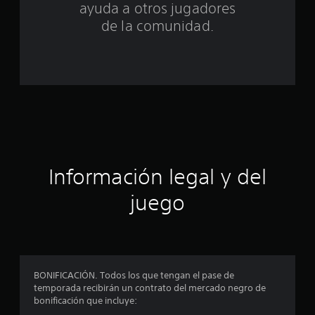
ayuda a otros jugadores
c
de la comunidad.
o
e
s
t
r
Información legal y del
e
juego
l
l
a
BONIFICACIÓN. Todos los que tengan el pase de
s
temporada recibirán un contrato del mercado negro de
bonificación que incluye:
e