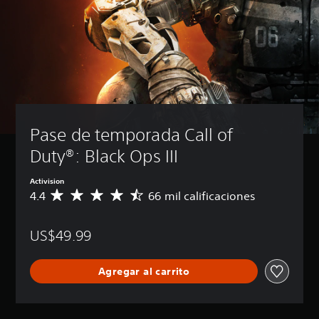
Pase de temporada Call of 
Duty®: Black Ops III
Activision
4.4
66 mil calificaciones
C
a
l
US$49.99
i
f
i
Agregar al carrito
c
a
c
i