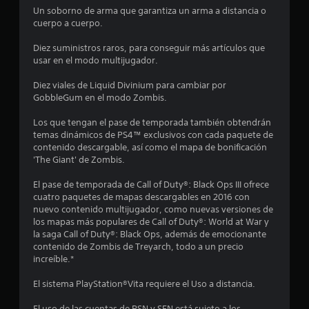
Un soborno de arma que garantiza un arma a distancia o
n
cuerpo a cuerpo.
u
Diez suministros raros, para conseguir más artículos que
usar en el modo multijugador.
n
Diez viales de Liquid Divinium para cambiar por
t
GobbleGum en el modo Zombis.
o
Los que tengan el pase de temporada también obtendrán
temas dinámicos de PS4™ exclusivos con cada paquete de
t
contenido descargable, así como el mapa de bonificación
'The Giant' de Zombis.
a
El pase de temporada de Call of Duty®: Black Ops III ofrece
l
cuatro paquetes de mapas descargables en 2016 con
nuevo contenido multijugador, como nuevas versiones de
d
los mapas más populares de Call of Duty®: World at War y
la saga Call of Duty®: Black Ops, además de emocionante
e
contenido de Zombis de Treyarch, todo a un precio
increíble.*
6
El sistema PlayStation®Vita requiere el Uso a distancia.
6
El uso de las cuentas de PSN y SEN está sujeto a los