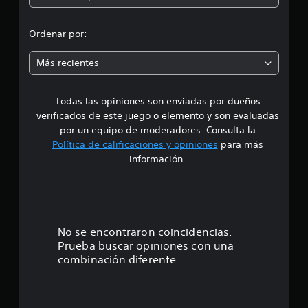
r
6
6
o
m
Ordenar por:
i
m
l
Más recientes
c
e
a
l
Todas las opiniones son enviadas por dueños
d
i
verificados de este juego o elemento y son evaluadas
f
i
por un equipo de moderadores. Consulta la
i
Política de calificaciones y opiniones
para más
c
o
a
información.
c
:
i
o
4
n
e
.
No se encontraron coincidencias.
s
Prueba buscar opiniones con una
4
combinación diferente.
e