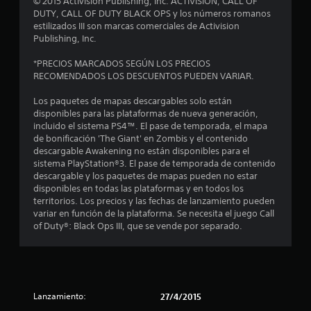
© 2015 Activision Publishing, Inc. ACTIVISION, CALL OF
i
DUTY, CALL OF DUTY BLACK OPS y los números romanos
estilizados III son marcas comerciales de Activision
o
Publishing, Inc.
n
*PRECIOS MARCADOS SEGÚN LOS PRECIOS
RECOMENDADOS LOS DESCUENTOS PUEDEN VARIAR.
e
Los paquetes de mapas descargables solo están
disponibles para las plataformas de nueva generación,
s
incluido el sistema PS4™. El pase de temporada, el mapa
de bonificación 'The Giant' en Zombis y el contenido
descargable Awakening no están disponibles para el
sistema PlayStation®3. El pase de temporada de contenido
descargable y los paquetes de mapas pueden no estar
disponibles en todas las plataformas y en todos los
territorios. Los precios y las fechas de lanzamiento pueden
variar en función de la plataforma. Se necesita el juego Call
of Duty®: Black Ops III, que se vende por separado.
Lanzamiento:
27/4/2015