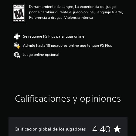
ó
Derramamiento de sangre, La experiencia del juego
n
podría cambiar durante el juego online, Lenguaje fuerte,
p
Referencia a drogas, Violencia intensa
r
o
m
e
Se requiere PS Plus para jugar online
d
Admite hasta 18 jugadores online que tengan PS Plus
i
o
Juego online opcional
:
4
.
4
e
s
t
r
Calificaciones y opiniones
e
l
l
a
s
C
4.40
d
Calificación global de los jugadores
e