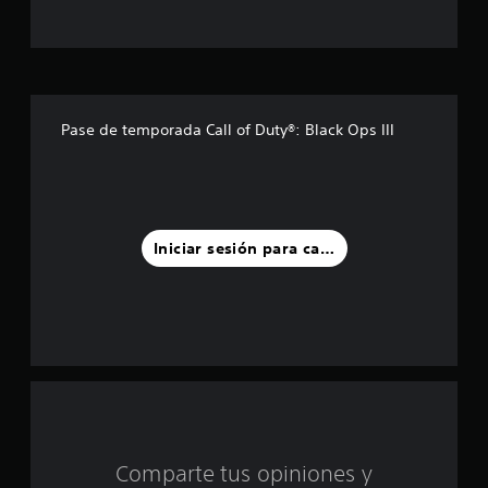
s
t
r
e
Pase de temporada Call of Duty®: Black Ops III
l
l
a
Iniciar sesión para calificar
s
d
e
c
i
Comparte tus opiniones y
n