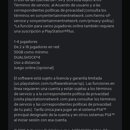
Términos de servicio, al Acuerdo de usuario y a las
8
correspondientes políticas de privacidad (consulta los
términos en sonyentertainmentnetwork.com/terms-of-
9
service y sonyentertainmentnetwork.com/privacy-policy).
*La función para varios jugadores online también requiere
6
una suscripción a PlayStation®Plus.
c
1-4 jugadores
De 2 a 18 jugadores en red
a
50GB como mínimo
DUALSHOCK®4
l
Uso a distancia
Juego online (opcional)
i
El software está sujeto a licencia y garantía limitada
f
(us.playstation.com/softwarelicense/sp). Las funciones en
línea requieren una cuenta y están sujetas a los términos
i
de servicio y a la correspondiente política de privacidad
(visita playstationnetwork.com para consultar los términos
c
de servicio y las correspondientes políticas de privacidad
de tu país). Tarifa única para jugar en el sistema PS4™
a
principal designado de la cuenta y en otros sistemas PS4™
al iniciar sesión con esa cuenta.
c