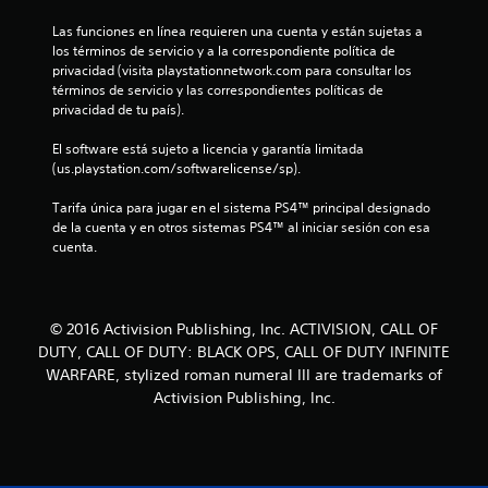
e
Las funciones en línea requieren una cuenta y están sujetas a 
los términos de servicio y a la correspondiente política de 
1
privacidad (visita playstationnetwork.com para consultar los 
términos de servicio y las correspondientes políticas de 
1
privacidad de tu país).
c
El software está sujeto a licencia y garantía limitada 
(us.playstation.com/softwarelicense/sp).
a
Tarifa única para jugar en el sistema PS4™ principal designado 
de la cuenta y en otros sistemas PS4™ al iniciar sesión con esa 
l
cuenta.
i
f
© 2016 Activision Publishing, Inc. ACTIVISION, CALL OF
i
DUTY, CALL OF DUTY: BLACK OPS, CALL OF DUTY INFINITE
WARFARE, stylized roman numeral III are trademarks of
c
Activision Publishing, Inc.
a
c