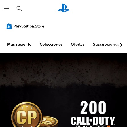
B
u
s
c
a
r
Más reciente
Colecciones
Ofertas
Suscripciones