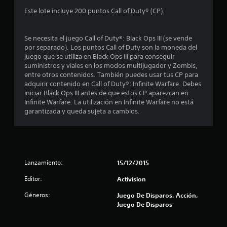
Este lote incluye 200 puntos Call of Duty® (CP).
a
s
Se necesita el juego Call of Duty®: Black Ops III (se vende
por separado). Los puntos Call of Duty son la moneda del
e
juego que se utiliza en Black Ops III para conseguir
suministros y viales en los modos multijugador y Zombis,
n
entre otros contenidos. También puedes usar tus CP para
adquirir contenido en Call of Duty®: Infinite Warfare. Debes
u
iniciar Black Ops III antes de que estos CP aparezcan en
Infinite Warfare. La utilización en Infinite Warfare no está
n
garantizada y queda sujeta a cambios.
t
o
Lanzamiento:
15/12/2015
t
Editor:
Activision
a
Géneros:
Juego De Disparos, Acción,
l
Juego De Disparos
d