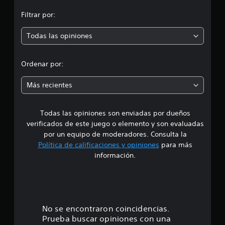
n
e
Filtrar por:
1
p
1
c
Todas las opiniones
r
a
l
o
i
Ordenar por:
f
m
i
Más recientes
c
e
a
c
Todas las opiniones son enviadas por dueños
d
i
verificados de este juego o elemento y son evaluadas
o
i
n
por un equipo de moderadores. Consulta la
e
Política de calificaciones y opiniones
para más
o
s
información.
:
3
.
No se encontraron coincidencias.
Prueba buscar opiniones con una