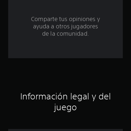
e
c
Comparte tus opiniones y
i
ayuda a otros jugadores
n
de la comunidad.
c
o
e
s
t
Información legal y del
r
juego
e
l
l