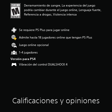
ó
Derramamiento de sangre, La experiencia del juego
n
podría cambiar durante el juego online, Lenguaje fuerte,
p
Referencia a drogas, Violencia intensa
r
o
m
e
Se requiere PS Plus para jugar online
d
Admite hasta 18 jugadores online que tengan PS Plus
i
o
Juego online opcional
:
3
1-4 jugadores
.
Versión para PS4
1
Vibración del control DUALSHOCK 4
8
e
s
t
r
e
l
l
Calificaciones y opiniones
a
s
d