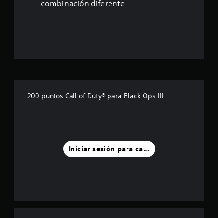
1
combinación diferente.
8
e
s
t
r
200 puntos Call of Duty® para Black Ops III
e
l
l
Iniciar sesión para calificar
a
s
d