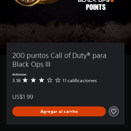
200 puntos Call of Duty® para 
Black Ops III
Activision
3.18
11 calificaciones
C
a
l
US$1.99
i
f
i
Agregar al carrito
c
a
c
i