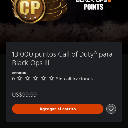
13 000 puntos Call of Duty® para 
Black Ops III
Activision
0
Sin calificaciones
S
i
n
US$99.99
c
a
l
Agregar al carrito
i
f
i
c