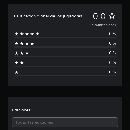
S
0.0
Calificación global de los jugadores
i
Sin calificaciones
0 %
n
0 %
c
0 %
a
0 %
l
0 %
i
f
i
c
Ediciones:
a
Todas las ediciones