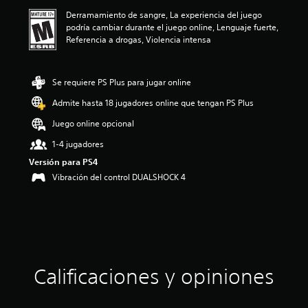
a
Derramamiento de sangre, La experiencia del juego
c
podría cambiar durante el juego online, Lenguaje fuerte,
i
Referencia a drogas, Violencia intensa
o
n
e
s
Se requiere PS Plus para jugar online
Admite hasta 18 jugadores online que tengan PS Plus
Juego online opcional
1-4 jugadores
Versión para PS4
Vibración del control DUALSHOCK 4
Calificaciones y opiniones