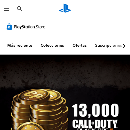
B
u
s
c
a
r
Más reciente
Colecciones
Ofertas
Suscripciones