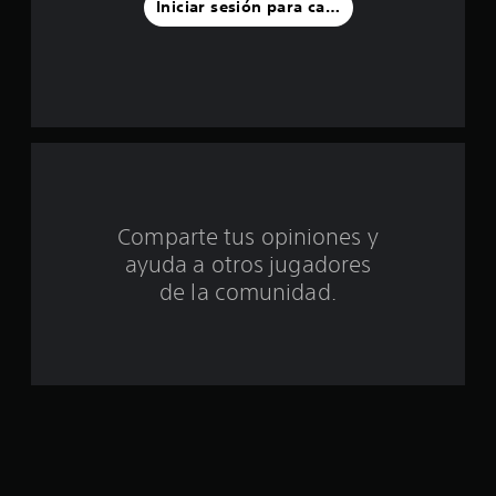
Iniciar sesión para calificar
a
s
d
e
c
i
Comparte tus opiniones y
ayuda a otros jugadores
n
de la comunidad.
c
o
e
s
t