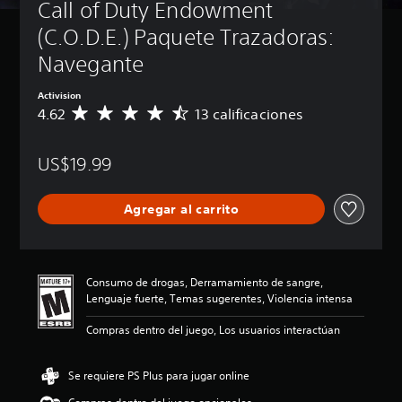
Call of Duty Endowment 
(C.O.D.E.) Paquete Trazadoras: 
Navegante
Activision
4.62
13 calificaciones
C
a
l
US$19.99
i
f
i
Agregar al carrito
c
a
c
i
ó
Consumo de drogas, Derramamiento de sangre,
n
Lenguaje fuerte, Temas sugerentes, Violencia intensa
p
r
Compras dentro del juego, Los usuarios interactúan
o
m
e
Se requiere PS Plus para jugar online
d