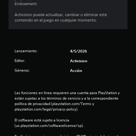
i
Endowment.
c
Activision puede actualizar, cambiar o eliminar este
contenido en el juego en cualquier momento.
a
c
i
Lanzamiento:
4/5/2026
o
Editor:
Activision
n
Géneros:
Acción
e
s
Las funciones en línea requieren una cuenta para PlayStation y 
están sujetas a los términos de servicio y a la correspondiente 
política de privacidad (playstation.com/Terms y 
playstation.com/legal/privacy-policy).
El software está sujeto a licencia 
(us.playstation.com/softwarelicense/sp).