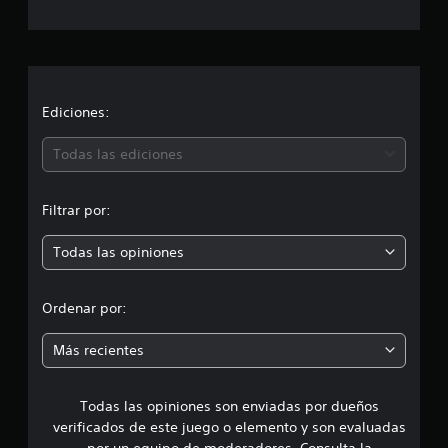
c
c
a
a
c
i
c
o
n
i
Ediciones:
e
s
ó
Todas las ediciones
n
Filtrar por:
p
Todas las opiniones
r
o
Ordenar por:
m
Más recientes
e
Todas las opiniones son enviadas por dueños
d
verificados de este juego o elemento y son evaluadas
por un equipo de moderadores. Consulta la