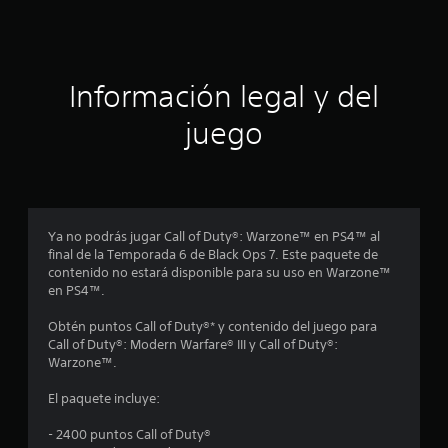
t
r
Información legal y del
e
juego
l
l
a
Ya no podrás jugar Call of Duty®: Warzone™ en PS4™ al
s
final de la Temporada 6 de Black Ops 7. Este paquete de
contenido no estará disponible para su uso en Warzone™
e
en PS4™.
n
Obtén puntos Call of Duty®* y contenido del juego para
Call of Duty®: Modern Warfare® III y Call of Duty®:
u
Warzone™.
n
El paquete incluye:
t
- 2400 puntos Call of Duty®