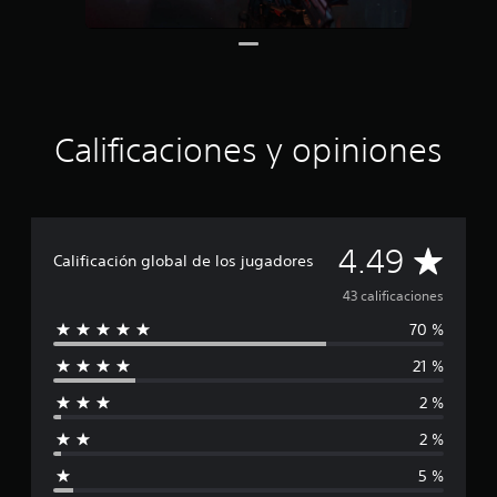
r
e
l
l
a
s
e
Calificaciones y opiniones
n
u
n
t
o
C
t
4.49
Calificación global de los jugadores
a
l
a
43 calificaciones
d
70 %
e
l
4
21 %
3
i
c
2 %
a
f
l
2 %
i
i
f
5 %
i