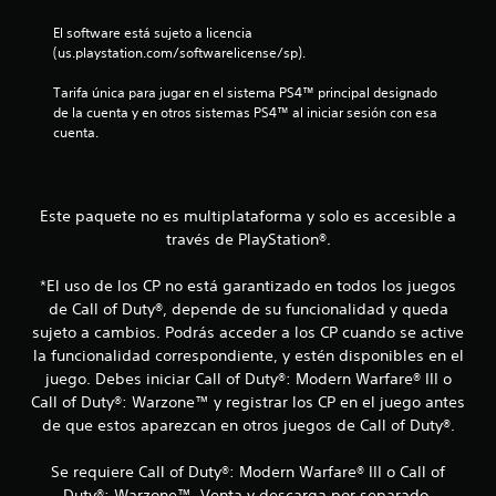
f
El software está sujeto a licencia 
(us.playstation.com/softwarelicense/sp).
i
Tarifa única para jugar en el sistema PS4™ principal designado 
c
de la cuenta y en otros sistemas PS4™ al iniciar sesión con esa 
cuenta.
a
c
Este paquete no es multiplataforma y solo es accesible a
i
través de PlayStation®.
o
*El uso de los CP no está garantizado en todos los juegos
n
de Call of Duty®, depende de su funcionalidad y queda
sujeto a cambios. Podrás acceder a los CP cuando se active
e
la funcionalidad correspondiente, y estén disponibles en el
juego. Debes iniciar Call of Duty®: Modern Warfare® III o
s
Call of Duty®: Warzone™ y registrar los CP en el juego antes
de que estos aparezcan en otros juegos de Call of Duty®.
Se requiere Call of Duty®: Modern Warfare® III o Call of
Duty®: Warzone™. Venta y descarga por separado.