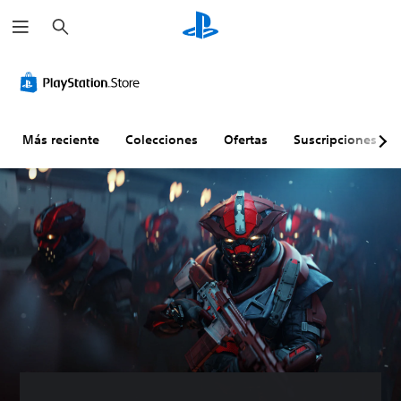
B
u
s
c
a
r
Más reciente
Colecciones
Ofertas
Suscripciones