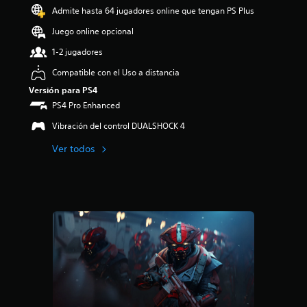
o
Admite hasta 64 jugadores online que tengan PS Plus
:
4
Juego online opcional
.
1-2 jugadores
4
9
Compatible con el Uso a distancia
e
Versión para PS4
s
t
PS4 Pro Enhanced
r
Vibración del control DUALSHOCK 4
e
l
Ver todos
l
a
s
d
e
c
i
n
c
o
e
s
t