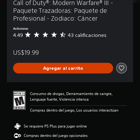
Call of Duty®: Modern Warfare® III - 
Paquete Trazadoras: Paquete de 
Profesional - Zodiaco: Cáncer
Activision
4.49
43 calificaciones
C
a
l
US$19.99
i
f
i
Agregar al carrito
c
a
c
i
ó
Consumo de drogas, Derramamiento de sangre,
n
Lenguaje fuerte, Violencia intensa
p
r
Compras dentro del juego, Los usuarios interactúan
o
m
e
Se requiere PS Plus para jugar online
d
Compras dentro del juego opcionales
i