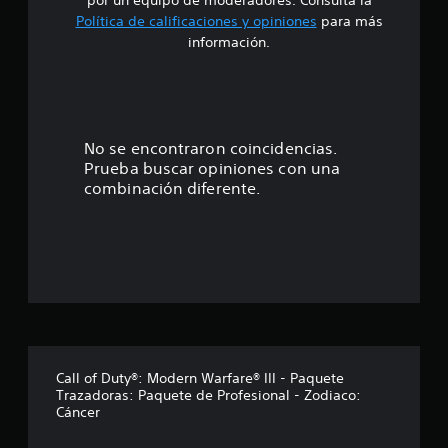
i
Política de calificaciones y opiniones
para más
o
información.
:
4
.
No se encontraron coincidencias.
Prueba buscar opiniones con una
4
combinación diferente.
9
e
s
t
r
Call of Duty®: Modern Warfare® III - Paquete
Trazadoras: Paquete de Profesional - Zodiaco:
e
Cáncer
l