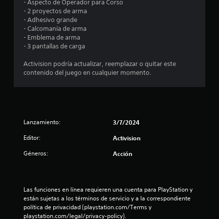
- Aspecto de Operador para Corso
o
- 2 proyectos de arma
- Adhesivo grande
t
- Calcomanía de arma
- Emblema de arma
a
- 3 pantallas de carga
Activision podría actualizar, reemplazar o quitar este
l
contenido del juego en cualquier momento.
d
e
4
Lanzamiento:
3/7/2024
3
Editor:
Activision
Géneros:
Acción
c
a
Las funciones en línea requieren una cuenta para PlayStation y 
l
están sujetas a los términos de servicio y a la correspondiente 
política de privacidad (playstation.com/Terms y 
i
playstation.com/legal/privacy-policy).