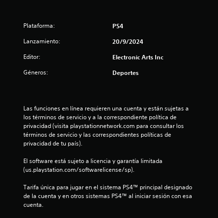
a
u
l
l
e
c
s
Plataforma:
s
PS4
a
d
Lanzamiento:
20/9/2024
i
d
e
o
l
Editor:
Electronic Arts Inc
s
o
j
l
u
Géneros:
Deportes
o
n
e
s
g
b
o
e
o
e
Las funciones en línea requieren una cuenta y están sujetas a 
t
n
s
los términos de servicio y a la correspondiente política de 
o
c
privacidad (visita playstationnetwork.com para consultar los 
n
u
términos de servicio y las correspondientes políticas de 
e
a
privacidad de tu país).
s
l
.
q
El software está sujeto a licencia y garantía limitada 
u
(us.playstation.com/softwarelicense/sp).
i
S
e
Tarifa única para jugar en el sistema PS4™ principal designado 
e
r
de la cuenta y en otros sistemas PS4™ al iniciar sesión con esa 
p
m
cuenta.
u
o