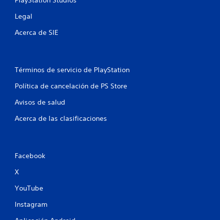
PlayStation Studios
e
á
d
p
Legal
e
i
s
Acerca de SIE
d
a
a
c
s
c
d
e
Términos de servicio de PlayStation
e
d
b
e
Política de cancelación de PS Store
r
o
Avisos de salud
a
t
u
o
Acerca de las clasificaciones
n
n
e
e
n
s
t
Facebook
P
o
u
r
X
e
n
d
o
YouTube
e
s
s
i
Instagram
j
n
u
c