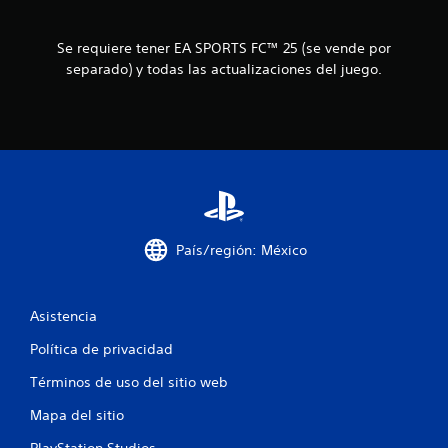
e
m
e
d
n
e
Se requiere tener EA SPORTS FC™ 25 (se vende por
t
j
separado) y todas las actualizaciones del juego.
o
u
.
g
a
M
r
o
s
d
i
o
n
d
p
e
u
País/región: México
p
l
r
s
á
a
Asistencia
c
c
t
i
Política de privacidad
i
o
c
n
Términos de uso del sitio web
a
e
Mapa del sitio
s
P
r
u