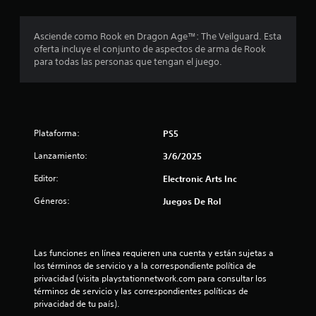
a
p
í
a
y
a
c
a
t
s
u
Asciende como Rook en Dragon Age™: The Veilguard. Esta
n
u
t
s
i
oferta incluye el conjunto de aspectos de arma de Rook
r
a
i
a
para todas las personas que tengan el juego.
e
l
c
r
o
s
r
k
e
u
e
s
l
n
l
d
.
j
t
e
u
e
a
d
e
Plataforma:
PS5
I
r
o
g
n
s
v
r
Lanzamiento:
o
3/6/2025
v
i
.
e
e
s
Editor:
Electronic Arts Inc
n
u
r
c
Géneros:
Juegos De Rol
a
s
u
l
i
a
m
l
ó
e
q
n
Las funciones en línea requieren una cuenta y están sujetas a 
n
u
d
los términos de servicio y a la correspondiente política de 
t
i
e
privacidad (visita playstationnetwork.com para consultar los 
e
e
j
términos de servicio y las correspondientes políticas de 
m
r
o
privacidad de tu país).
o
m