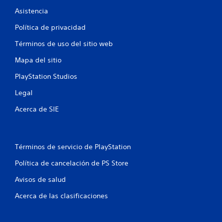
a
A
S
Asistencia
e
l
e
x
t
Política de privacidad
o
p
f
e
e
Términos de uso del sitio web
r
r
r
e
n
i
Mapa del sitio
c
a
e
e
n
PlayStation Studios
t
n
c
i
a
Legal
i
v
l
a
a
g
Acerca de SIE
c
s
u
i
n
d
n
a
e
e
s
i
Términos de servicio de PlayStation
m
o
n
á
p
Política de cancelación de PS Store
t
d
c
i
i
i
Avisos de salud
c
c
o
a
a
Acerca de las clasificaciones
n
(
c
e
s
s
i
o