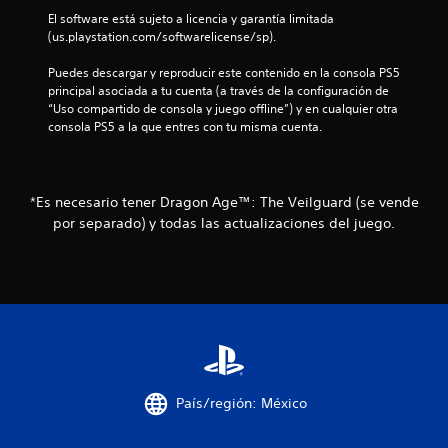
l
y
o
El software está sujeto a licencia y garantía limitada 
e
s
m
(us.playstation.com/softwarelicense/sp).
s
t
e
t
n
i
Puedes descargar y reproducir este contenido en la consola PS5 
o
t
c
principal asociada a tu cuenta (a través de la configuración de 
s
o
k
“Uso compartido de consola y juego offline”) y en cualquier otra 
d
d
a
consola PS5 a la que entres con tu misma cuenta.
u
u
j
r
r
u
a
a
n
s
n
t
*Es necesario tener Dragon Age™: The Veilguard (se vende
t
t
e
a
por separado) y todas las actualizaciones del juego.
e
e
e
b
l
l
l
g
g
e
a
a
(
m
m
b
e
e
á
p
p
l
s
l
a
i
a
y
c
y
País/región: México
.
o
a
l
)