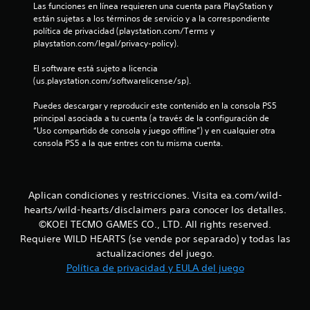
y
e
Las funciones en línea requieren una cuenta para PlayStation y 
a
j
s
g
están sujetas a los términos de servicio y a la correspondiente 
n
u
o
t
política de privacidad (playstation.com/Terms y 
t
g
p
i
playstation.com/legal/privacy-policy).
a
a
a
c
d
l
r
El software está sujeto a licencia 
k
o
l
a
(us.playstation.com/softwarelicense/sp).
a
r
p
a
j
e
r
(
Puedes descargar y reproducir este contenido en la consola PS5 
s
u
a
principal asociada a tu cuenta (a través de la configuración de 
b
.
s
c
“Uso compartido de consola y juego offline”) y en cualquier otra 
á
t
t
consola PS5 a la que entres con tu misma cuenta.
s
i
a
C
i
c
b
o
c
a
l
m
o
r
Aplican condiciones y restricciones. Visita ea.com/wild-
e
u
)
l
(
hearts/wild-hearts/disclaimers para conocer los detalles.
n
a
E
b
©KOEI TECMO GAMES CO., LTD. All rights reserved.
i
f
l
á
Requiere WILD HEARTS (se vende por separado) y todas las
c
o
l
s
r
actualizaciones del juego.
a
e
i
m
c
Política de privacidad y EULA del juego
c
a
c
i
t
d
a
o
ó
e
)
r
n