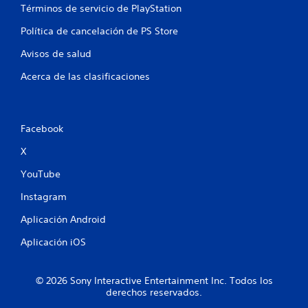
p
s
Términos de servicio de PlayStation
a
a
m
r
r
a
Política de cancelación de PS Store
a
a
r
j
i
c
Avisos de salud
u
n
a
g
Acerca de las clasificaciones
v
r
a
e
p
r
r
u
y
t
n
a
i
t
Facebook
m
r
o
o
l
X
s
d
o
d
i
YouTube
s
e
f
j
i
i
Instagram
o
n
c
y
t
Aplicación Android
a
s
e
r
t
r
Aplicación iOS
l
i
é
a
c
s
c
k
o
© 2026 Sony Interactive Entertainment Inc. Todos los
o
s
i
derechos reservados.
n
.
n
f