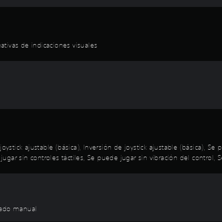
tivas de indicaciones visuales
oystick ajustable (básica), Inversión de joystick ajustable (básica), S
ar sin controles táctiles, Se puede jugar sin vibración del control, S
dado manual