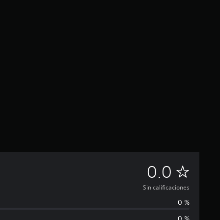
S
0.0
i
Sin calificaciones
0 %
n
0 %