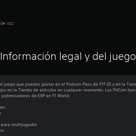
 de voz
Información legal y del juego
l juego que puedes gastar en el Podium Pass de F1® 25 y en la Tien
ipo en la Tienda de artículos en cualquier momento. Las PitCoin tam
 potenciadores de EXP en F1 World.
 en:
n
 para multijugador
dio