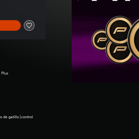
inal de US$18.99
 Plus
 de gatillo (control