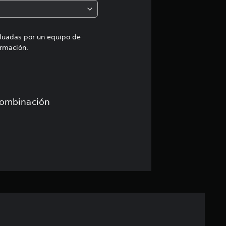
n
e
aluadas por un equipo de
rmación.
s
combinación