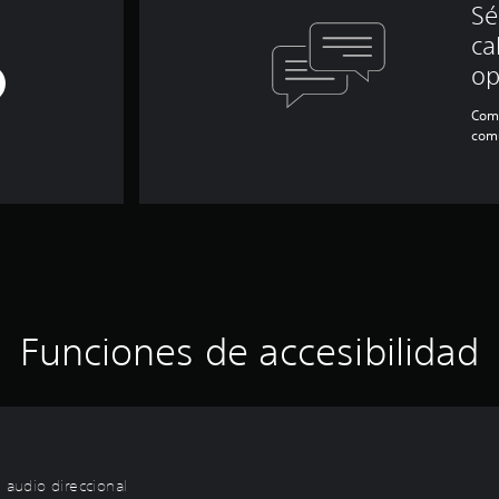
Sé
ca
op
Comp
com
Funciones de accesibilidad
 audio direccional